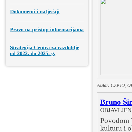
Dokumenti i natječaji
Pravo na pristup informacijama
Strategija Centra za razdoblje
od 2022. do 2025. g.
Autor:
CZKIO,
Ob
Bruno Šim
OBJAVLJENO:
Povodom Va
kulturu i 