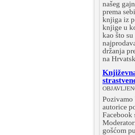
našeg gajn
prema sebi
knjiga iz 
knjige u k
kao što su
najprodava
držanja pr
na Hrvatsk
Književna
strastven
OBJAVLJENO:
Pozivamo V
autorice p
Facebook s
Moderatori
gošćom pub