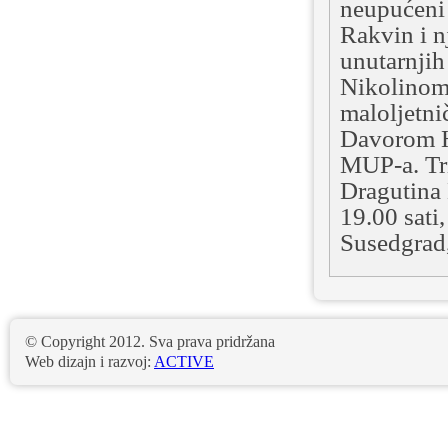
neupućeni 
Rakvin i n
unutarnjih
Nikolinom 
maloljetni
Davorom Hr
MUP-a. Tri
Dragutina 
19.00 sati
Susedgrad,
© Copyright 2012. Sva prava pridržana
Web dizajn i razvoj:
ACTIVE