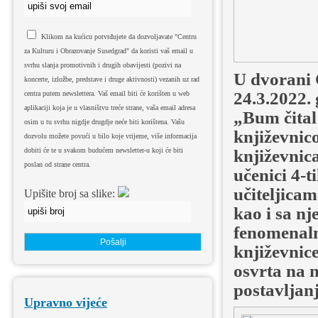
Klikom na kućicu potvrđujete da dozvoljavate "Centru
za Kulturu i Obrazovanje Susedgrad" da koristi vaš email u
svrhu slanja promotivnih i drugih obavijesti (pozivi na
U dvorani 
koncerte, izložbe, predstave i druge aktivnosti) vezanih uz rad
24.3.2022. 
centra putem newslettera. Vaš email biti će korišten u web
aplikaciji koja je u vlasništvu treće strane, vaša email adresa
„Bum čital 
osim u tu svrhu nigdje drugdje neće biti korištena. Vašu
književnic
dozvolu možete povući u bilo koje vrijeme, više informacija
književnica
dobiti će te u svakom budućem newsletter-u koji će biti
poslan od strane centra.
učenici 4-
učiteljicam
Upišite broj sa slike:
kao i sa n
fenomenaln
književnice
osvrta na n
postavljanj
Upravno vijeće