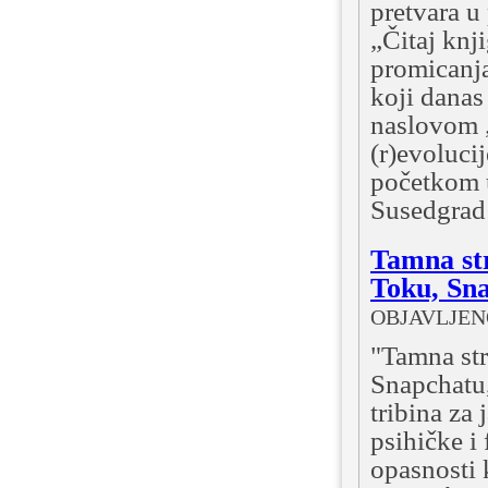
pretvara u
„Čitaj knji
promicanja
koji danas
naslovom „
(r)evolucij
početkom u
Susedgrad 
Tamna str
Toku, Sna
OBJAVLJENO:
"Tamna str
Snapchatu,
tribina za 
psihičke i 
opasnosti 