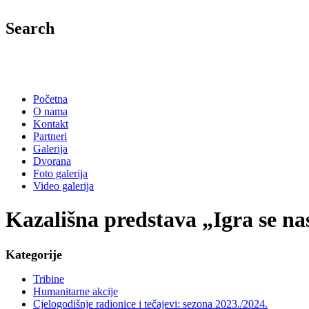
Search
Početna
O nama
Kontakt
Partneri
Galerija
Dvorana
Foto galerija
Video galerija
Kazališna predstava „Igra se nas
Kategorije
Tribine
Humanitarne akcije
Cjelogodišnje radionice i tečajevi: sezona 2023./2024.