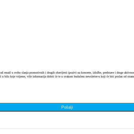
 email u svrhu slanja promotivnih i drugih obavijesti (pozivi na koncerte, izložbe, predstave i druge aktivnosti
i u bilo koje vrijeme, više informacija dobiti će te u svakom budućem newsletter-u koji će biti poslan od strane