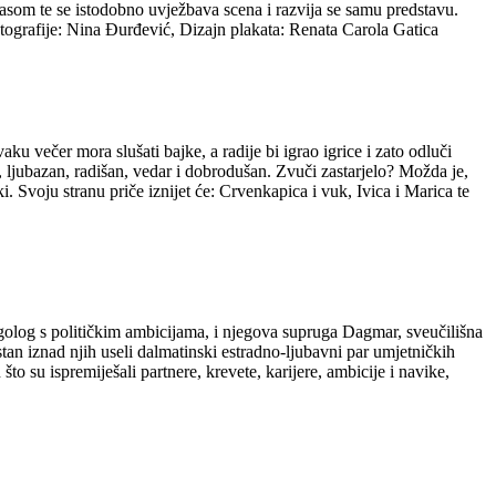
asom te se istodobno uvježbava scena i razvija se samu predstavu.
otografije: Nina Đurđević, Dizajn plakata: Renata Carola Gatica
u večer mora slušati bajke, a radije bi igrao igrice i zato odluči
, ljubazan, radišan, vedar i dobrodušan. Zvuči zastarjelo? Možda je,
ki. Svoju stranu priče iznijet će: Crvenkapica i vuk, Ivica i Marica te
olog s političkim ambicijama, i njegova supruga Dagmar, sveučilišna
an iznad njih useli dalmatinski estradno-ljubavni par umjetničkih
o su ispremiješali partnere, krevete, karijere, ambicije i navike,