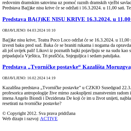
redovnim dramskim satovima uz pomoć raznih dramskih vježbi savladava
Predstava Ba(j)ke nisu krive će se održati i 16.3.2024. u 11,00 sati.
Predstava BA(J)KE NISU KRIVE 16.3.2024. u 11,00 
OBJAVLJENO: 04.03.2024 10:10
Ba(j)ke nisu krive, Teatra Poco Loco održat će se 16.3.2024. u 11,00 s
izvesti baku pred sud. Baka će se braniti rukama i nogama da opravda v
ali još uvijek pali! Likovi iz poznatih bajki pojavljuju se na sudu kao s
pripadajuća Vještica, Tri praščića, Snjeguljica i sedam patuljaka.
Predstava „Tvorničke postavke“ Kazališta Moruzgva, 
OBJAVLJENO: 16.02.2024 14:19
Kazališna predstava „Tvorničke postavke” u CZKIO Susedgrad 22.3.202
profesorica antropologije žive mirno zaokupljeni znanstvenim radom i
imena Angelo Biondi i Deziderata De koji će im u život unijeti, najbla
resetirati na tvorničke postavke?
© Copyright 2012. Sva prava pridržana
Web dizajn i razvoj:
ACTIVE