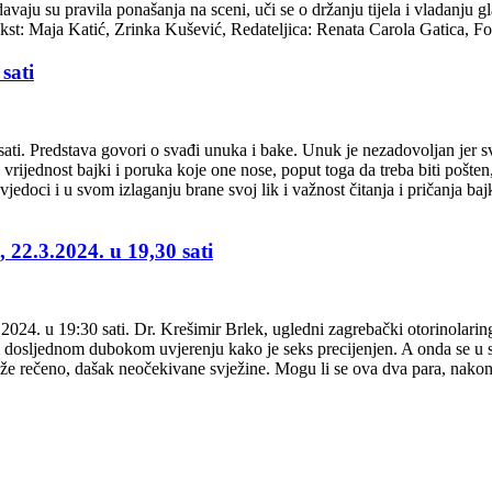
ju su pravila ponašanja na sceni, uči se o držanju tijela i vladanju gl
 Tekst: Maja Katić, Zrinka Kušević, Redateljica: Renata Carola Gatica, F
sati
ati. Predstava govori o svađi unuka i bake. Unuk je nezadovoljan jer svak
rijednost bajki i poruka koje one nose, poput toga da treba biti pošten
vjedoci i u svom izlaganju brane svoj lik i važnost čitanja i pričanja baj
22.3.2024. u 19,30 sati
4. u 19:30 sati. Dr. Krešimir Brlek, ugledni zagrebački otorinolaring
 dosljednom dubokom uvjerenju kako je seks precijenjen. A onda se u st
že rečeno, dašak neočekivane svježine. Mogu li se ova dva para, nakon št