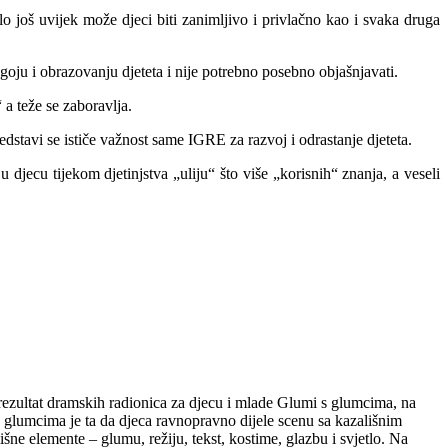
o još uvijek može djeci biti zanimljivo i privlačno kao i svaka druga
dgoju i obrazovanju djeteta i nije potrebno posebno objašnjavati.
 a teže se zaboravlja.
dstavi se ističe važnost same IGRE za razvoj i odrastanje djeteta.
 djecu tijekom djetinjstva „uliju“ što više „korisnih“ znanja, a veseli
e rezultat dramskih radionica za djecu i mlade Glumi s glumcima, na
 glumcima je ta da djeca ravnopravno dijele scenu sa kazališnim
šne elemente – glumu, režiju, tekst, kostime, glazbu i svjetlo. Na