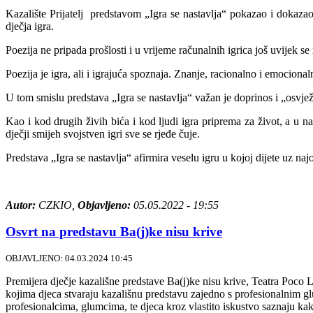
Kazalište Prijatelj predstavom „Igra se nastavlja“ pokazao i dokazao
dječja igra.
Poezija ne pripada prošlosti i u vrijeme računalnih igrica još uvijek 
Poezija je igra, ali i igrajuća spoznaja. Znanje, racionalno i emocional
U tom smislu predstava „Igra se nastavlja“ važan je doprinos i „osvjež
Kao i kod drugih živih bića i kod ljudi igra priprema za život, a u na
dječji smijeh svojstven igri sve se rjeđe čuje.
Predstava „Igra se nastavlja“ afirmira veselu igru u kojoj dijete uz najo
Autor:
CZKIO,
Objavljeno:
05.05.2022 - 19:55
Osvrt na predstavu Ba(j)ke nisu krive
OBJAVLJENO: 04.03.2024 10:45
Premijera dječje kazališne predstave Ba(j)ke nisu krive, Teatra Poco 
kojima djeca stvaraju kazališnu predstavu zajedno s profesionalnim g
profesionalcima, glumcima, te djeca kroz vlastito iskustvo saznaju kak