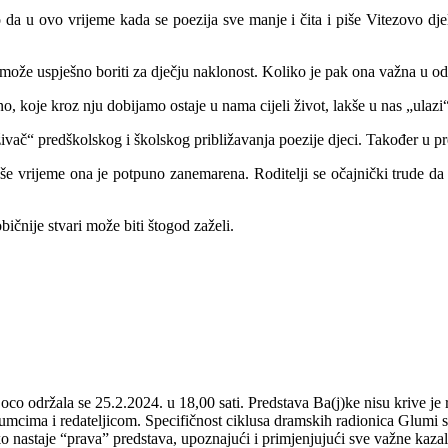
 da u ovo vrijeme kada se poezija sve manje i čita i piše Vitezovo djel
se može uspješno boriti za dječju naklonost. Koliko je pak ona važna u o
no, koje kroz nju dobijamo ostaje u nama cijeli život, lakše u nas „ulazi“
ivač“ predškolskog i školskog približavanja poezije djeci. Također u pre
še vrijeme ona je potpuno zanemarena. Roditelji se očajnički trude da u
bičnije stvari može biti štogod zaželi.
Loco održala se 25.2.2024. u 18,00 sati. Predstava Ba(j)ke nisu krive j
lumcima i redateljicom. Specifičnost ciklusa dramskih radionica Glumi s
o nastaje “prava” predstava, upoznajući i primjenjujući sve važne kazali