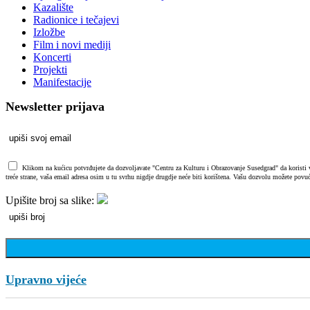
Kazalište
Radionice i tečajevi
Izložbe
Film i novi mediji
Koncerti
Projekti
Manifestacije
Newsletter prijava
Klikom na kućicu potvrđujete da dozvoljavate "Centru za Kulturu i Obrazovanje Susedgrad" da koristi vaš
treće strane, vaša email adresa osim u tu svrhu nigdje drugdje neće biti korištena. Vašu dozvolu možete povuć
Upišite broj sa slike:
Upravno vijeće