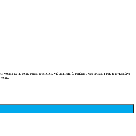
) vezanih uz rad centra putem newslettera. Vaš email biti će korišten u web aplikaciji koja je u vlasništvu
 centra.