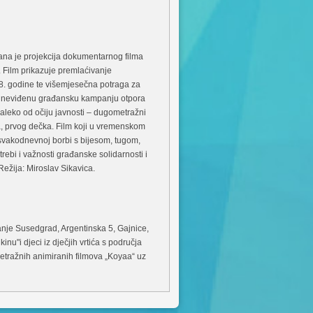
ana je projekcija dokumentarnog filma
 Film prikazuje premlaćivanje
8. godine te višemjesečna potraga za
otad neviđenu građansku kampanju otpora
daleko od očiju javnosti – dugometražni
a, prvog dečka. Film koji u vremenskom
 svakodnevnoj borbi s bijesom, tugom,
ebi i važnosti građanske solidarnosti i
ežija: Miroslav Sikavica.
anje Susedgrad, Argentinska 5, Gajnice,
inu"i djeci iz dječjih vrtića s područja
etražnih animiranih filmova „Koyaa“ uz