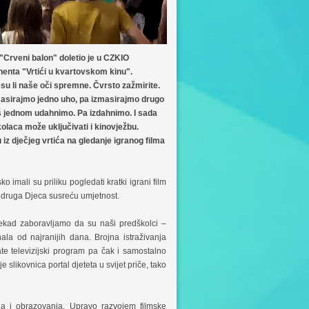
"Crveni balon" doletio je u CZKIO
nenta "Vrtići u kvartovskom kinu".
esu li naše oči spremne. Čvrsto zažmirite.
zmasirajmo jedno uho, pa izmasirajmo drugo
oš jednom udahnimo. Pa izdahnimo. I sada
laca može uključivati i kinovježbu.
iz dječjeg vrtića na gledanje igranog filma
mali su priliku pogledati kratki igrani film
i udruga Djeca susreću umjetnost.
onekad zaboravljamo da su naši predškolci –
unala od najranijih dana. Brojna istraživanja
te televizijski program pa čak i samostalno
slikovnica portal djeteta u svijet priče, tako
ja i obrazovanja. Upravo razvojem filmske