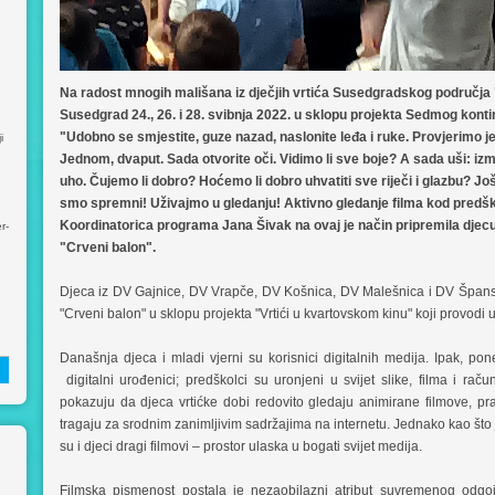
Na radost mnogih mališana iz dječjih vrtića Susedgradskog područja 
Susedgrad 24., 26. i 28. svibnja 2022. u sklopu projekta Sedmog konti
"Udobno se smjestite, guze nazad, naslonite leđa i ruke. Provjerimo j
i
Jednom, dvaput. Sada otvorite oči. Vidimo li sve boje? A sada uši: i
uho. Čujemo li dobro? Hoćemo li dobro uhvatiti sve riječi i glazbu? J
smo spremni! Uživajmo u gledanju! Aktivno gledanje filma kod predško
Koordinatorica programa Jana Šivak na ovaj je način pripremila djecu 
r-
"Crveni balon".
Djeca iz DV Gajnice, DV Vrapče, DV Košnica, DV Malešnica i DV Špansko i
"Crveni balon" u sklopu projekta "Vrtići u kvartovskom kinu" koji provod
Današnja djeca i mladi vjerni su korisnici digitalnih medija. Ipak, p
digitalni urođenici; predškolci su uronjeni u svijet slike, filma i rač
pokazuju da djeca vrtićke dobi redovito gledaju animirane filmove, pra
tragaju za srodnim zanimljivim sadržajima na internetu. Jednako kao što je 
su i djeci dragi filmovi – prostor ulaska u bogati svijet medija.
Filmska pismenost postala je nezaobilazni atribut suvremenog odgo