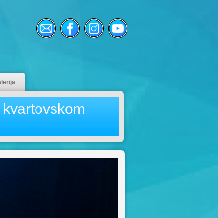
lerija
 u kvartovskom