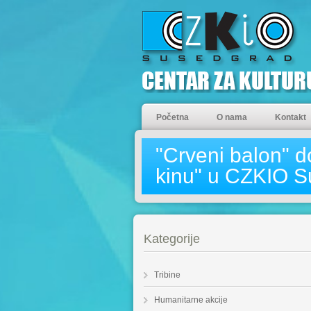
Početna
O nama
Kontakt
"Crveni balon" do
kinu" u CZKIO 
Kategorije
Tribine
Humanitarne akcije