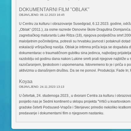
DOKUMENTARNI FILM "OBLAK"
OBJAVLJENO: 06.12.2023 16:45
U Centru za kulturu i obrazovanje Susedgrad, 6.12.2023. godine, održ
„Oblak“ (2011.), za osme razrede Osnovne škole Dragutina Domjanića.
zagrebačkog maturanta Luke Ritza (18), njegova posljedična smrt 200
maloljetnim počiniteljima, potresli su hrvatsku javnost i potaknuli d
eskalaciji vršnjačkog nasilja. Oblak je intimna priča koja se događala 
dokumentarac o traumatičnom gubitku sina jedinca, najboljeg prijatelj
razdoblju od godinu dana nakon Lukine smrti prati njegove najbliže u
razočaranjem, tjeskobom i uspomenama. Istovremeno to je i priča o potr
aktivizma u današnjem društvu. Da se ne ponovi. Produkcija: Fade In; R
Koyaa
OBJAVLJENO: 24.11.2023 13:13
U četvrtak, 24. studenoga 2023., u dvorani Centra za kulturu i obrazov
posjetio nas je Sedmi kontinent u sklopu projekta "Vrtići u kvartovskom k
gradske četvrti Podsused-Vrapče i Stenjevec priredio nekoliko kratkom
predavanje i dokumentarni film o njegovom nastanku.