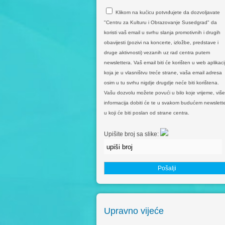
Klikom na kućicu potvrđujete da dozvoljavate
"Centru za Kulturu i Obrazovanje Susedgrad" da
koristi vaš email u svrhu slanja promotivnih i drugih
obavijesti (pozivi na koncerte, izložbe, predstave i
druge aktivnosti) vezanih uz rad centra putem
newslettera. Vaš email biti će korišten u web aplikacij
koja je u vlasništvu treće strane, vaša email adresa
osim u tu svrhu nigdje drugdje neće biti korištena.
Vašu dozvolu možete povući u bilo koje vrijeme, više
informacija dobiti će te u svakom budućem newslette
u koji će biti poslan od strane centra.
Upišite broj sa slike:
Upravno vijeće