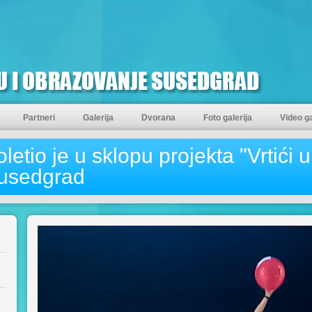
Partneri
Galerija
Dvorana
Foto galerija
Video ga
letio je u sklopu projekta "Vrtići
Susedgrad