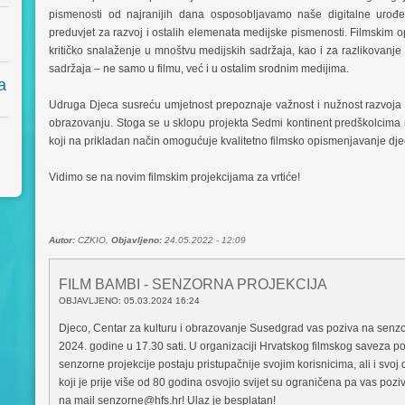
pismenosti od najranijih dana osposobljavamo naše digitalne urođen
preduvjet za razvoj i ostalih elemenata medijske pismenosti. Filmskim
kritičko snalaženje u mnoštvu medijskih sadržaja, kao i za razlikovanje i
sadržaja – ne samo u filmu, već i u ostalim srodnim medijima.
a
Udruga Djeca susreću umjetnost prepoznaje važnost i nužnost razvoja 
obrazovanju. Stoga se u sklopu projekta Sedmi kontinent predškolcima n
koji na prikladan način omogućuje kvalitetno filmsko opismenjavanje dje
Vidimo se na novim filmskim projekcijama za vrtiće!
Autor:
CZKIO,
Objavljeno:
24.05.2022 - 12:09
FILM BAMBI - SENZORNA PROJEKCIJA
OBJAVLJENO: 05.03.2024 16:24
Djeco, Centar za kulturu i obrazovanje Susedgrad vas poziva na senzor
2024. godine u 17.30 sati. U organizaciji Hrvatskog filmskog saveza po
senzorne projekcije postaju pristupačnije svojim korisnicima, ali i svoj
koji je prije više od 80 godina osvojio svijet su ograničena pa vas po
na mail senzorne@hfs.hr! Ulaz je besplatan!