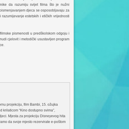
ike da razumiju svijet filma što je nužni
 opismenjavanjem djeca se osposobljavaju za
 razumijevanje estetskih i etičkih vrijednosti
filmske pismenosti u predškolskom odgoju i
udi cjelovit i metodički usustavljen program
ce.
nu projekciju, film Bambi, 15. ožujka
d krilaticom “Kino dostupno svima”,
 djeci. Mjesta za projekciju Disneyevog hita
zivamo da svoje mjesto rezervirate e-poštom