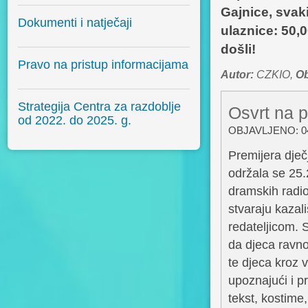
Gajnice, svak
Dokumenti i natječaji
ulaznice: 50,0
došli!
Pravo na pristup informacijama
Autor:
CZKIO,
Ob
Strategija Centra za razdoblje
Osvrt na p
od 2022. do 2025. g.
OBJAVLJENO: 04
Premijera dječ
održala se 25.
dramskih radio
stvaraju kazal
redateljicom. 
da djeca ravno
te djeca kroz 
upoznajući i p
tekst, kostime