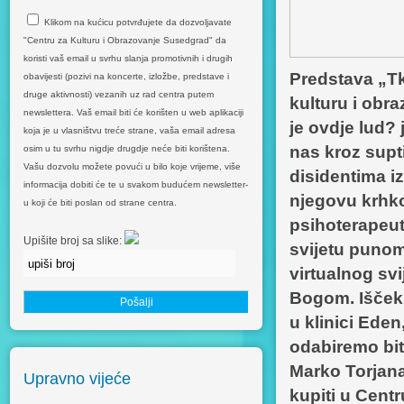
Klikom na kućicu potvrđujete da dozvoljavate
"Centru za Kulturu i Obrazovanje Susedgrad" da
koristi vaš email u svrhu slanja promotivnih i drugih
Predstava „Tk
obavijesti (pozivi na koncerte, izložbe, predstave i
druge aktivnosti) vezanih uz rad centra putem
kulturu i obr
newslettera. Vaš email biti će korišten u web aplikaciji
je ovdje lud?
koja je u vlasništvu treće strane, vaša email adresa
nas kroz supti
osim u tu svrhu nigdje drugdje neće biti korištena.
Vašu dozvolu možete povući u bilo koje vrijeme, više
disidentima iz
informacija dobiti će te u svakom budućem newsletter-
njegovu krhko
u koji će biti poslan od strane centra.
psihoterapeut
Upišite broj sa slike:
svijetu punom
virtualnog svi
Bogom. Iščeku
u klinici Eden
odabiremo biti
Marko Torjana
Upravno vijeće
kupiti u Cent