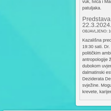
vuk, Ivica i Ma
patuljaka.
Predstava
22.3.2024.
OBJAVLJENO: 16
Kazališna pre
19:30 sati. Dr.
političkim amb
antropologije 
dubokom uvjere
dalmatinski es
Deziderata De 
svježine. Mogu
krevete, karije