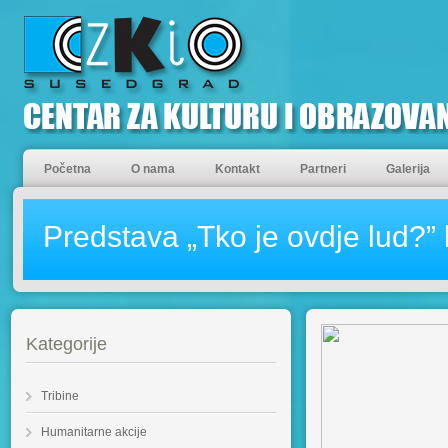
Početna
O nama
Kontakt
Partneri
Galerija
Predstava „Tko je ovdje lud?” 
Kategorije
Tribine
Humanitarne akcije