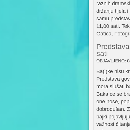
raznih dramski
držanju tijela
samu predstavu
11,00 sati. Te
Gatica, Fotogr
Predstava
sati
OBJAVLJENO: 04
Ba(j)ke nisu k
Predstava govo
mora slušati ba
Baka će se bra
one nose, popu
dobrodušan. Zvu
bajki pojavljuj
važnost čitanja