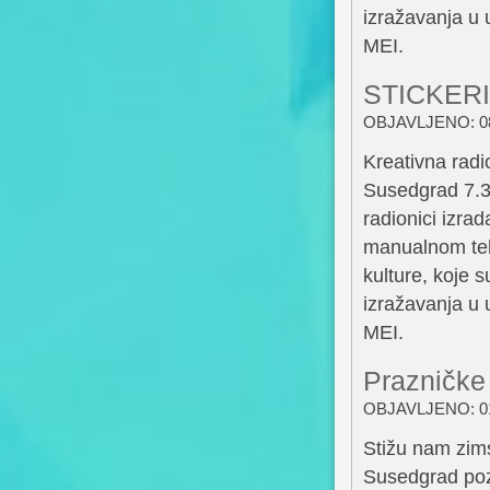
izražavanja u u
MEI.
STICKERI
OBJAVLJENO: 08
Kreativna radi
Susedgrad 7.3
radionici izra
manualnom tehn
kulture, koje s
izražavanja u u
MEI.
Prazničke 
OBJAVLJENO: 01
Stižu nam zimsk
Susedgrad poz