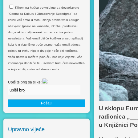
Klikom na kućicu potvrđujete da dozvoljavate
"Centru za Kulturu i Obrazovanje Susedgrad" da
koristi vaš email u svrhu slanja promotivnih i drugih
obavijesti (pozivi na koncerte, izložbe, predstave i
druge aktivnosti) vezanih uz rad centra putem
newslettera. Vaš email biti će korišten u web aplikaciji
koja je u vlasništvu treće strane, vaša email adresa
osim u tu svrhu nigdje drugdje neće biti korištena.
Vašu dozvolu možete povući u bilo koje vrijeme, više
informacija dobiti će te u svakom budućem newsletter-
u koji će biti poslan od strane centra.
Upišite broj sa slike:
U sklopu Euro
radionica „___
u Knjižnici P
Upravno vijeće