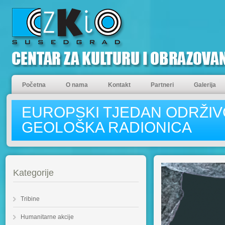
Početna
O nama
Kontakt
Partneri
Galerija
EUROPSKI TJEDAN ODRŽIVOG
GEOLOŠKA RADIONICA
Kategorije
Tribine
Humanitarne akcije