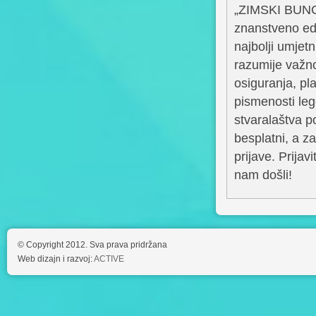
„ZIMSKI BUNGA
znanstveno edu
najbolji umjetn
razumije važno
osiguranja, pla
pismenosti leg
stvaralaštva p
besplatni, a z
prijave. Prija
nam došli!
© Copyright 2012. Sva prava pridržana
Web dizajn i razvoj:
ACTIVE