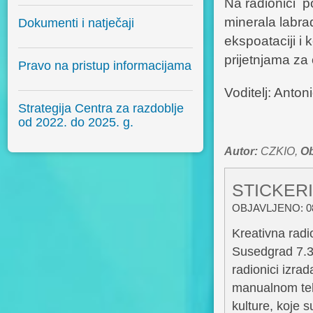
Na radionici po
minerala labrado
Dokumenti i natječaji
ekspoataciji i k
prijetnjama za 
Pravo na pristup informacijama
Voditelj: Anto
Strategija Centra za razdoblje
od 2022. do 2025. g.
Autor:
CZKIO,
Ob
STICKERI
OBJAVLJENO: 08
Kreativna radi
Susedgrad 7.3
radionici izra
manualnom tehn
kulture, koje s