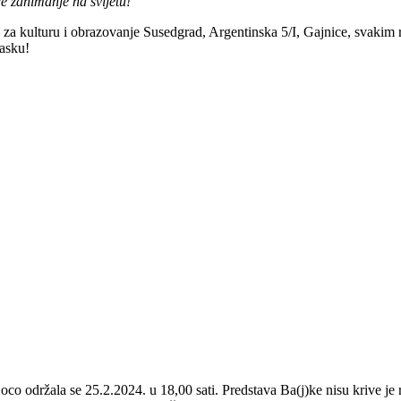
 zanimanje na svijetu!“
 za kulturu i obrazovanje Susedgrad, Argentinska 5/I, Gajnice, svakim 
asku!
Loco održala se 25.2.2024. u 18,00 sati. Predstava Ba(j)ke nisu krive j