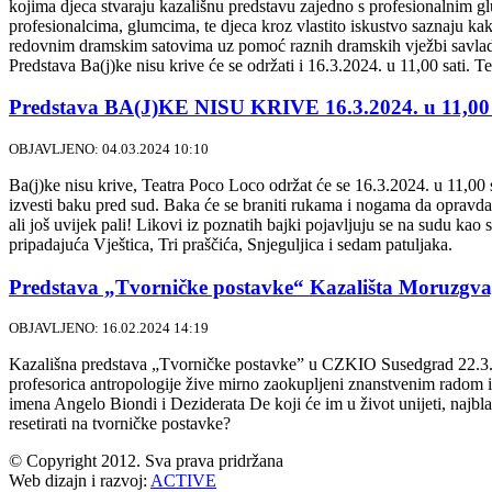
kojima djeca stvaraju kazališnu predstavu zajedno s profesionalnim g
profesionalcima, glumcima, te djeca kroz vlastito iskustvo saznaju kak
redovnim dramskim satovima uz pomoć raznih dramskih vježbi savladava
Predstava Ba(j)ke nisu krive će se održati i 16.3.2024. u 11,00 sati.
Predstava BA(J)KE NISU KRIVE 16.3.2024. u 11,00 
OBJAVLJENO: 04.03.2024 10:10
Ba(j)ke nisu krive, Teatra Poco Loco održat će se 16.3.2024. u 11,00 s
izvesti baku pred sud. Baka će se braniti rukama i nogama da opravda v
ali još uvijek pali! Likovi iz poznatih bajki pojavljuju se na sudu kao s
pripadajuća Vještica, Tri praščića, Snjeguljica i sedam patuljaka.
Predstava „Tvorničke postavke“ Kazališta Moruzgva, 
OBJAVLJENO: 16.02.2024 14:19
Kazališna predstava „Tvorničke postavke” u CZKIO Susedgrad 22.3.202
profesorica antropologije žive mirno zaokupljeni znanstvenim radom i
imena Angelo Biondi i Deziderata De koji će im u život unijeti, najbla
resetirati na tvorničke postavke?
© Copyright 2012. Sva prava pridržana
Web dizajn i razvoj:
ACTIVE