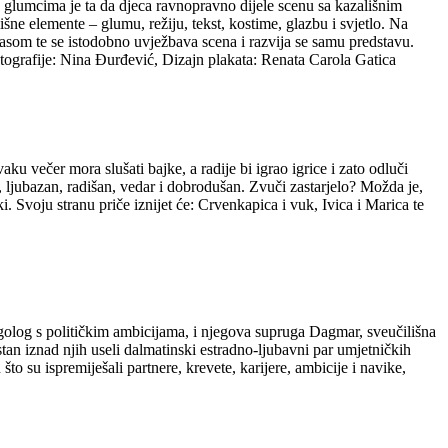
 glumcima je ta da djeca ravnopravno dijele scenu sa kazališnim
šne elemente – glumu, režiju, tekst, kostime, glazbu i svjetlo. Na
asom te se istodobno uvježbava scena i razvija se samu predstavu.
otografije: Nina Đurđević, Dizajn plakata: Renata Carola Gatica
u večer mora slušati bajke, a radije bi igrao igrice i zato odluči
, ljubazan, radišan, vedar i dobrodušan. Zvuči zastarjelo? Možda je,
ki. Svoju stranu priče iznijet će: Crvenkapica i vuk, Ivica i Marica te
olog s političkim ambicijama, i njegova supruga Dagmar, sveučilišna
an iznad njih useli dalmatinski estradno-ljubavni par umjetničkih
o su ispremiješali partnere, krevete, karijere, ambicije i navike,