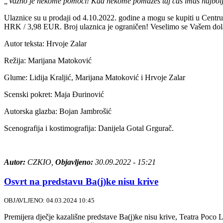
„Važno je nekome pomoći! Kad nekome pomažeš taj čas imaš najbolje
Ulaznice su u prodaji od 4.10.2022. godine a mogu se kupiti u Centru
HRK / 3,98 EUR. Broj ulaznica je ograničen! Veselimo se Vašem dol
Autor teksta: Hrvoje Zalar
Režija: Marijana Matoković
Glume: Lidija Kraljić, Marijana Matoković i Hrvoje Zalar
Scenski pokret: Maja Đurinović
Autorska glazba: Bojan Jambrošić
Scenografija i kostimografija: Danijela Gotal Grgurač.
Autor:
CZKIO,
Objavljeno:
30.09.2022 - 15:21
Osvrt na predstavu Ba(j)ke nisu krive
OBJAVLJENO: 04.03.2024 10:45
Premijera dječje kazališne predstave Ba(j)ke nisu krive, Teatra Poco 