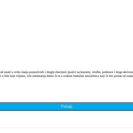
 email u svrhu slanja promotivnih i drugih obavijesti (pozivi na koncerte, izložbe, predstave i druge aktivnosti
i u bilo koje vrijeme, više informacija dobiti će te u svakom budućem newsletter-u koji će biti poslan od strane