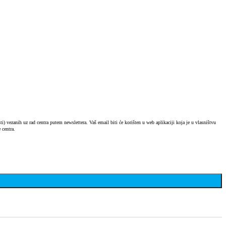
) vezanih uz rad centra putem newslettera. Vaš email biti će korišten u web aplikaciji koja je u vlasništvu
 centra.