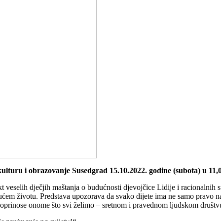
 kulturu i obrazovanje Susedgrad 15.10.2022. godine (subota) u 11,0
t veselih dječjih maštanja o budućnosti djevojčice Lidije i racionalnih s
ćem životu. Predstava upozorava da svako dijete ima ne samo pravo na
doprinose onome što svi želimo – sretnom i pravednom ljudskom društvu