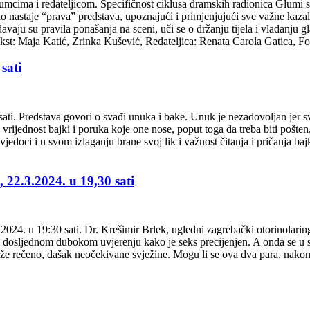
lumcima i redateljicom. Specifičnost ciklusa dramskih radionica Glumi s
o nastaje “prava” predstava, upoznajući i primjenjujući sve važne kazali
ju su pravila ponašanja na sceni, uči se o držanju tijela i vladanju gl
 Tekst: Maja Katić, Zrinka Kušević, Redateljica: Renata Carola Gatica, F
sati
ati. Predstava govori o svađi unuka i bake. Unuk je nezadovoljan jer svak
rijednost bajki i poruka koje one nose, poput toga da treba biti pošten
vjedoci i u svom izlaganju brane svoj lik i važnost čitanja i pričanja baj
22.3.2024. u 19,30 sati
4. u 19:30 sati. Dr. Krešimir Brlek, ugledni zagrebački otorinolaring
 dosljednom dubokom uvjerenju kako je seks precijenjen. A onda se u st
že rečeno, dašak neočekivane svježine. Mogu li se ova dva para, nakon št