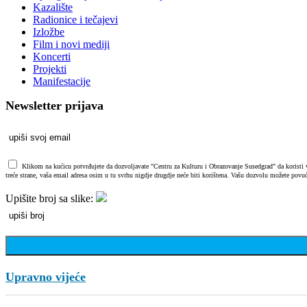
Kazalište
Radionice i tečajevi
Izložbe
Film i novi mediji
Koncerti
Projekti
Manifestacije
Newsletter prijava
Klikom na kućicu potvrđujete da dozvoljavate "Centru za Kulturu i Obrazovanje Susedgrad" da koristi vaš
treće strane, vaša email adresa osim u tu svrhu nigdje drugdje neće biti korištena. Vašu dozvolu možete povuć
Upišite broj sa slike:
Upravno vijeće