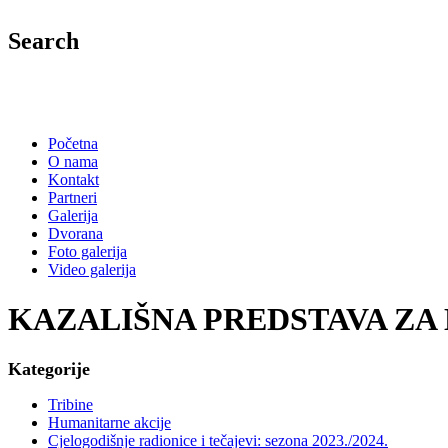
Search
Početna
O nama
Kontakt
Partneri
Galerija
Dvorana
Foto galerija
Video galerija
KAZALIŠNA PREDSTAVA ZA D
Kategorije
Tribine
Humanitarne akcije
Cjelogodišnje radionice i tečajevi: sezona 2023./2024.