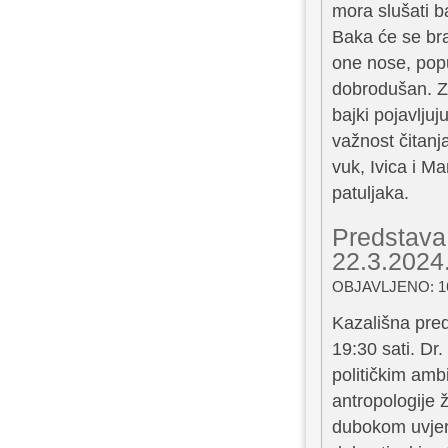
mora slušati ba
Baka će se bra
one nose, popu
dobrodušan. Zvu
bajki pojavljuj
važnost čitanja
vuk, Ivica i Ma
patuljaka.
Predstava
22.3.2024.
OBJAVLJENO: 16
Kazališna pre
19:30 sati. Dr.
političkim amb
antropologije 
dubokom uvjere