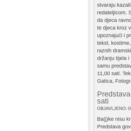
stvaraju kazal
redateljicom. 
da djeca ravno
te djeca kroz 
upoznajući i p
tekst, kostime
raznih dramski
držanju tijela
samu predstavu
11,00 sati. Te
Gatica, Fotogr
Predstava
sati
OBJAVLJENO: 04
Ba(j)ke nisu k
Predstava govo