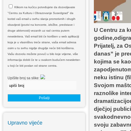
Klikom na kućicu potvrđujete da dozvoljavate
"Centru za Kulturu i Obrazovanje Susedgrad" da
koristi vaš email u svrhu slanja promotivnih i drugih
obavijesti (pozivi na koncerte, izložbe, predstave i
U Centru za k
druge aktivnosti) vezanih uz rad centra putem
newslettera. Vaš email biti će korišten u web aplikaciji
godine,odigra
koja je u vlasništvu treće strane, vaša email adresa
Prijatelj, za
osim u tu svrhu nigdje drugdje neće biti korištena.
danas” je pre
Vašu dozvolu možete povući u bilo koje vrijeme, više
informacija dobiti će te u svakom budućem newsletter-
kojima se kao 
u koji će biti poslan od strane centra.
zapodjenutom 
neku istinu (f
Upišite broj sa slike:
Svojom maštov
raznolike int
dramatizacijo
dječjoj public
svakodnevnog 
Upravno vijeće
svoju zabavnu