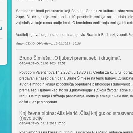
Seminar će imati pet susreta koji će biti u Centru za kulturu i obrazova
župe. Bit će kasnije emitiran i u 10 posebnih emisija na Laudato tel
zajedništvo koje ćemo ondje imati. O terminima emitiranja emisija bit će
a
Voditelj i glavni organizator seminara je vlč. Branimir Budinski, župnik 
Autor:
CZKIO,
Objavljeno:
19.01.2023 - 16:26
Bruno Šimleša: „O ljubavi prema sebi i drugima”.
OBJAVLJENO: 01.02.2024 15:57
Povodom Valentinova 14.2.2024. u 18,30 sati Centar za kulturu i obr
predavanje našeg gajničana Brune Šimleše na temu ljubavi: „O ljubavi
autor je mnogih knjiga iz područja popularne psihologije i duhovnosti,
prema sebi i ljubavi kao što su „Ljubavologija” i „Škola života” jedne s
regiji. Osim pisanja i držanja predavanja, vodio je emisiju Svaki dan, 
došli! Ulaz je slobodan!
Književna tribina: Alis Marić „Čitaj knjigu: od strastve
(r)evolucije”
OBJAVLJENO: 09.11.2023 17:00
Pozivamo Vas na književnu tribinu s gošćom Alis Marić, autorice popula