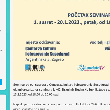
i
r-
Seminar od pet susreta u Centru za kulturu i obrazovanje Susedgrad, A
glavni organizator seminara je vlč. Branimir Budinski, župnik župe sv
13.2.2023. od 18,00 do 20,00 sati.
Najavljujem početak seminara pod nazivom TRANSFORMACIJA – Kako 
okviru vlastitog poslanja. –