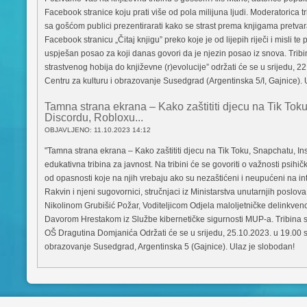
Facebook stranice koju prati više od pola milijuna ljudi. Moderatorica tr
sa gošćom publici prezentirarati kako se strast prema knjigama pretvar
Facebook stranicu „Čitaj knjigu” preko koje je od lijepih riječi i misli te
uspješan posao za koji danas govori da je njezin posao iz snova. Tribi
strastvenog hobija do književne (r)evolucije” održati će se u srijedu, 
Centru za kulturu i obrazovanje Susedgrad (Argentinska 5/I, Gajnice). 
Tamna strana ekrana – Kako zaštititi djecu na Tik Tok
Discordu, Robloxu...
OBJAVLJENO: 11.10.2023 14:12
"Tamna strana ekrana – Kako zaštititi djecu na Tik Toku, Snapchatu, In
edukativna tribina za javnost. Na tribini će se govoriti o važnosti psihič
od opasnosti koje na njih vrebaju ako su nezaštićeni i neupućeni na int
Rakvin i njeni sugovornici, stručnjaci iz Ministarstva unutarnjih poslo
Nikolinom Grubišić Požar, Voditeljicom Odjela maloljetničke delinkvenc
Davorom Hrestakom iz Službe kibernetičke sigurnosti MUP-a. Tribina se
OŠ Dragutina Domjanića Održati će se u srijedu, 25.10.2023. u 19.00 sa
obrazovanje Susedgrad, Argentinska 5 (Gajnice). Ulaz je slobodan!