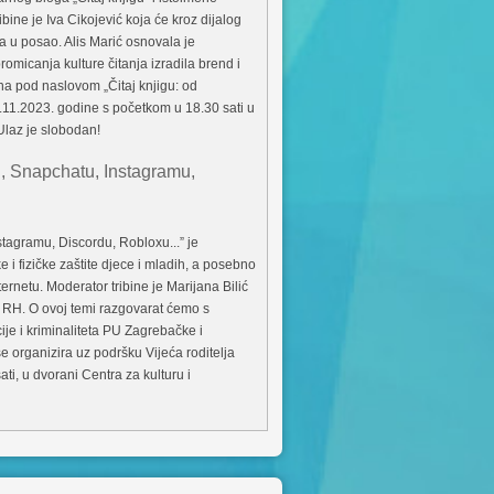
ibine je Iva Cikojević koja će kroz dijalog
a u posao. Alis Marić osnovala je
 promicanja kulture čitanja izradila brend i
na pod naslovom „Čitaj knjigu: od
22.11.2023. godine s početkom u 18.30 sati u
Ulaz je slobodan!
u, Snapchatu, Instagramu,
stagramu, Discordu, Robloxu...” je
ke i fizičke zaštite djece i mladih, a posebno
ernetu. Moderator tribine je Marijana Bilić
va RH. O ovoj temi razgovarat ćemo s
ije i kriminaliteta PU Zagrebačke i
 organizira uz podršku Vijeća roditelja
ti, u dvorani Centra za kulturu i