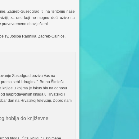
nje, Zagreb-Susedgrad, tj. na teritoriju naše
eviziji, za one koji ne mognu doći uživo na
te pravovremeno obaviješteni.
župe sv. Josipa Radnika, Zagreb-Gajnice.
azovanje Susedgrad poziva Vas na
 prema sebi i drugima”. Bruno Šimleša
 a knjige u kojima je fokus bio na odnosu
u od najprodavanijih knjiga u Hrvatskoj i
dobar dan na Hrvatskoj televiziji. Dobro nam
nog hobija do književne
rnog bloga „Čitaj knjigu“ i istoimene