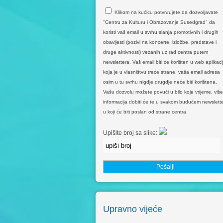
Klikom na kućicu potvrđujete da dozvoljavate
"Centru za Kulturu i Obrazovanje Susedgrad" da
koristi vaš email u svrhu slanja promotivnih i drugih
obavijesti (pozivi na koncerte, izložbe, predstave i
druge aktivnosti) vezanih uz rad centra putem
newslettera. Vaš email biti će korišten u web aplikacij
koja je u vlasništvu treće strane, vaša email adresa
osim u tu svrhu nigdje drugdje neće biti korištena.
Vašu dozvolu možete povući u bilo koje vrijeme, više
informacija dobiti će te u svakom budućem newslette
u koji će biti poslan od strane centra.
Upišite broj sa slike:
Upravno vijeće