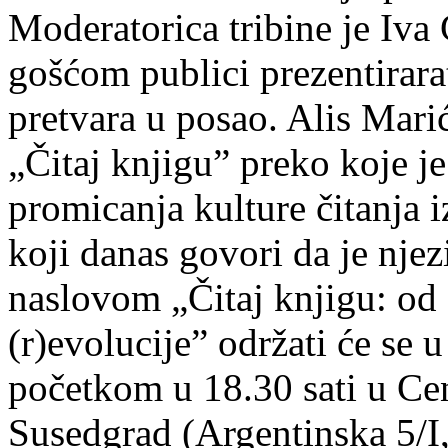
Moderatorica tribine je Iva 
gošćom publici prezentirara
pretvara u posao. Alis Mari
„Čitaj knjigu” preko koje je o
promicanja kulture čitanja i
koji danas govori da je nje
naslovom „Čitaj knjigu: od 
(r)evolucije” održati će se 
početkom u 18.30 sati u Cen
Susedgrad (Argentinska 5/I,