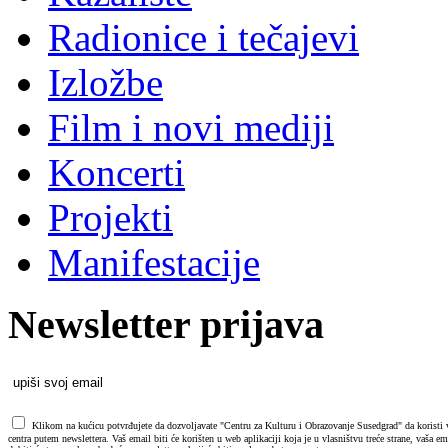
Radionice i tečajevi
Izložbe
Film i novi mediji
Koncerti
Projekti
Manifestacije
Newsletter prijava
Klikom na kućicu potvrđujete da dozvoljavate "Centru za Kulturu i Obrazovanje Susedgrad" da koristi va
centra putem newslettera. Vaš email biti će korišten u web aplikaciji koja je u vlasništvu treće strane, vaša 