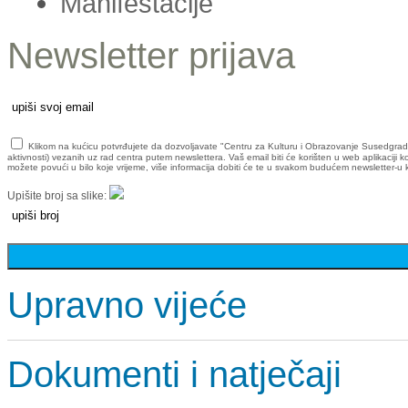
Manifestacije
Newsletter prijava
Klikom na kućicu potvrđujete da dozvoljavate "Centru za Kulturu i Obrazovanje Susedgrad" da
aktivnosti) vezanih uz rad centra putem newslettera. Vaš email biti će korišten u web aplikaciji 
možete povući u bilo koje vrijeme, više informacija dobiti će te u svakom budućem newsletter-u ko
Upišite broj sa slike:
Upravno vijeće
Dokumenti i natječaji