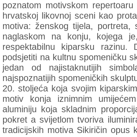
poznatom motivskom repertoaru k
hrvatskoj likovnoj sceni kao protag
motiva: ženskog tijela, portreta,
naglaskom na konju, kojega je
respektabilnu kiparsku razinu.
podsjetiti na kultnu spomeničku s
jedan od najistaknutijih simbo
najspoznatijih spomeničkih skulpt
20. stoljeća koja svojim kiparskim
motiv konja iznimnim umijeće
aluminiju koja skladnim proporc
pokret a svijetlom tvoriva ilumin
tradicijskih motiva Sikiričin opus