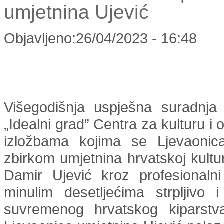
umjetnina Ujević
Objavljeno:26/04/2023 - 16:48
Višegodišnja uspješna suradnja 
„Idealni grad” Centra za kulturu 
izložbama kojima se Ljevaonica
zbirkom umjetnina hrvatskoj kulturn
Damir Ujević kroz profesionaln
minulim desetljećima strpljivo
suvremenog hrvatskog kiparstv