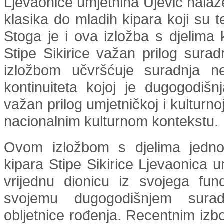
Ljevaonice umjetnina Ujević nalaz
klasika do mladih kipara koji su t
Stoga je i ova izložba s djelima
Stipe Sikirice važan prilog surad
izložbom učvršćuje suradnja n
kontinuiteta kojoj je dugogodišnj
važan prilog umjetničkoj i kulturno
nacionalnim kulturnom kontekstu.
Ovom izložbom s djelima jednog
kipara Stipe Sikirice Ljevaonica
vrijednu dionicu iz svojega fu
svojemu dugogodišnjem sura
obljetnice rođenja. Recentnim izbo