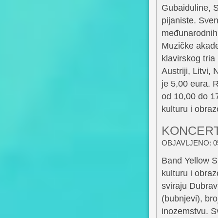
Gubaiduline, S
pijaniste. Sve
međunarodnih n
Muzičke akadem
klavirskog tri
Austriji, Litvi
je 5,00 eura. 
od 10,00 do 17,
kulturu i obra
KONCERT
OBJAVLJENO: 05
Band Yellow S
kulturu i obra
sviraju Dubrav
(bubnjevi), b
inozemstvu. Svo