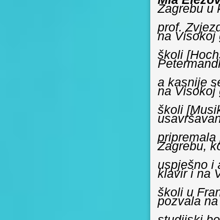
Zagrebu u k
prof. Zvjez
na Visokoj
školi [Hoch
Petermandl
a kasnije s
na Visokoj
školi [Mus
usavršavan
pripremala 
Zagrebu, k
uspješno i 
klavir i na
školi u Fra
pozvala na
studijski b