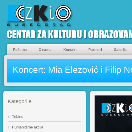
Početna
O nama
Kontakt
Partneri
Galerija
Koncert: Mia Elezović i Filip 
Kategorije
Tribine
Humanitarne akcije