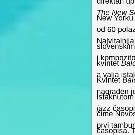
direktan up
The New Sc
New Yorku 
od 60 polaz
N
ajvitalni
slovenskim
i kompozit
kvintet
Bal
a valja ist
Kvintet
Bal
nagrađen j
istaknutom
jazz
časop
čime Novos
prvi tambu
časopisa. 