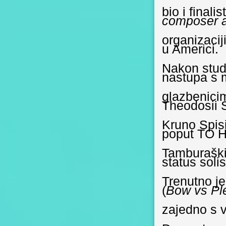
bio i finali
composer 
organizaci
u Americi.
Nakon studi
nastupa s
glazbenicim
Theodosii S
Kruno Spis
poput TO H
Tamburaški
status solis
Trenutno je
(
Bow vs Pl
zajedno s 