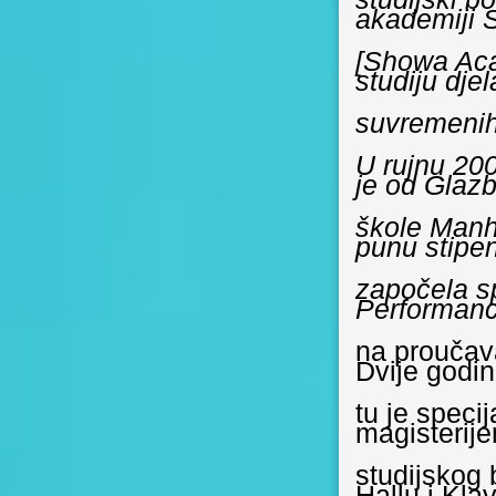
akademiji
[Showa Aca
studiju djel
suvremenih 
U rujnu 200
je od Glaz
škole Manh
punu stipen
započela s
Performan
na proučava
Dvije godin
tu je speci
magisterije
studijskog
Hallu i Kla