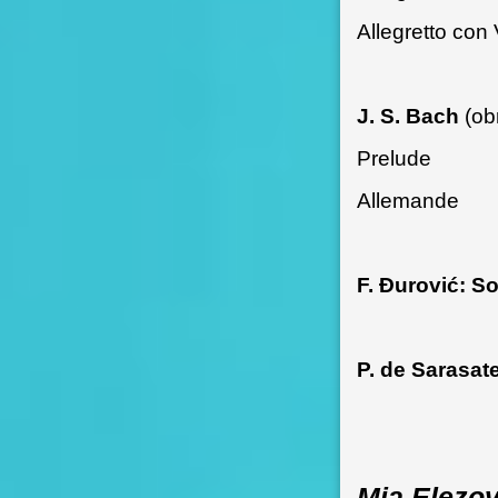
Allegretto con 
J. S. Bach
(ob
Prelude
Allemande
F. Đurović: S
P. de Sarasat
Mia Elezo