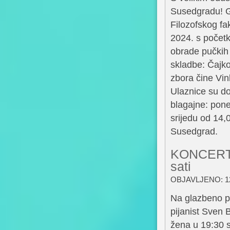
Susedgradu! G
Filozofskog fa
2024. s početk
obrade pučkih 
skladbe: Čajko
zbora čine Vin
Ulaznice su do
blagajne: poned
srijedu od 14,
Susedgrad.
KONCERT 
sati
OBJAVLJENO: 12
Na glazbeno pu
pijanist Sven 
žena u 19:30 s