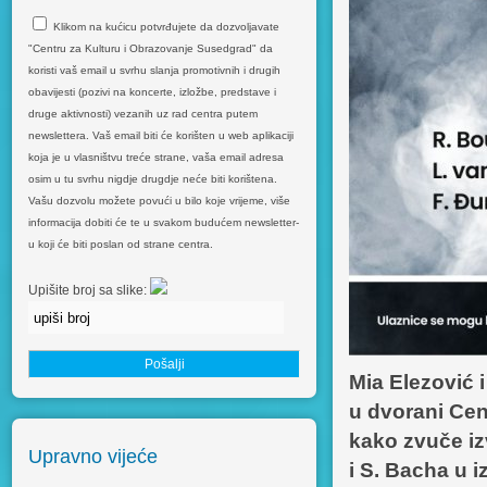
Klikom na kućicu potvrđujete da dozvoljavate
"Centru za Kulturu i Obrazovanje Susedgrad" da
koristi vaš email u svrhu slanja promotivnih i drugih
obavijesti (pozivi na koncerte, izložbe, predstave i
druge aktivnosti) vezanih uz rad centra putem
newslettera. Vaš email biti će korišten u web aplikaciji
koja je u vlasništvu treće strane, vaša email adresa
osim u tu svrhu nigdje drugdje neće biti korištena.
Vašu dozvolu možete povući u bilo koje vrijeme, više
informacija dobiti će te u svakom budućem newsletter-
u koji će biti poslan od strane centra.
Upišite broj sa slike:
Mia Elezović i
u dvorani Cen
kako zvuče iz
Upravno vijeće
i S. Bacha u 