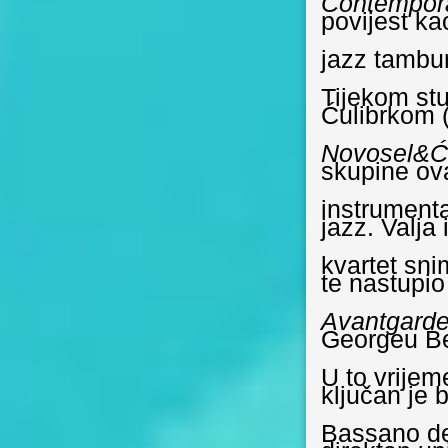
Contempor
povijest ka
jazz tambu
Tijekom st
Ćulibrkom (
Novosel&Ć
skupine ov
instrumenta
jazz. Valja 
kvartet sn
te nastupi
Avantgarde
Georgeu B
U to vrije
ključan je 
Bassano del