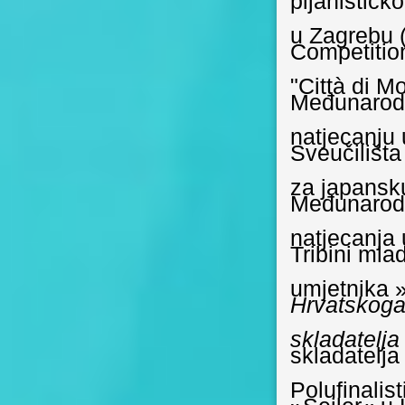
pijanističk
u Zagrebu
Competitio
"Città di Mo
Međunarodn
natjecanju 
Sveučilišt
za japansk
Međunarodn
natjecanja
Tribini mla
umjetnika 
Hrvatskoga
skladatelja
skladatelj
P
olufinali