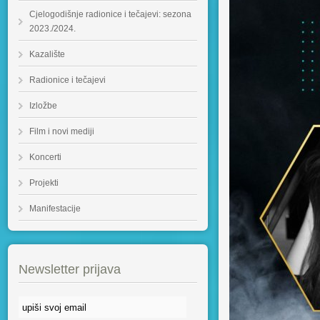
Cjelogodišnje radionice i tečajevi: sezona
2023./2024.
Kazalište
Radionice i tečajevi
Izložbe
Film i novi mediji
Koncerti
Projekti
Manifestacije
Newsletter prijava