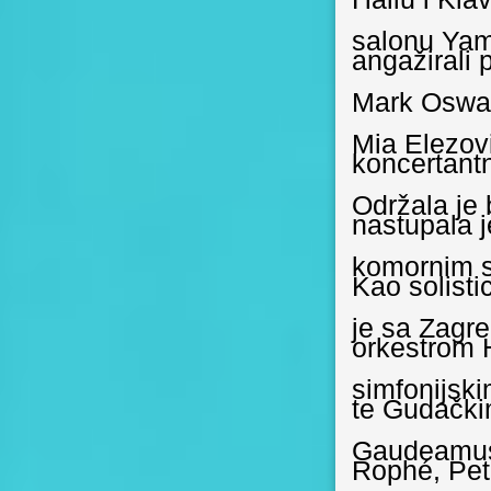
salonu Yama
angažirali 
Mark Oswald
Mia Elezov
koncertantn
Održala je b
nastupala j
komornim sa
Kao solisti
je sa Zagr
orkestrom 
simfonijsk
te Gudački
Gaudeamus.
Rophé, Pet