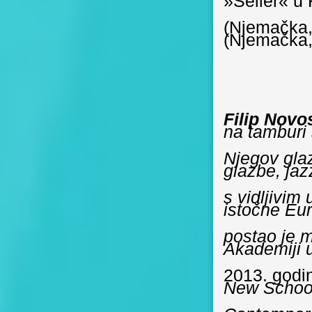
»Seiler« u 
(Njemačka
(Njemačka
Filip Novo
na tamburi 
Njegov glaz
glazbe, jaz
s vidljivim
istočne Eu
postao je 
Akademiji 
2013. godi
New School