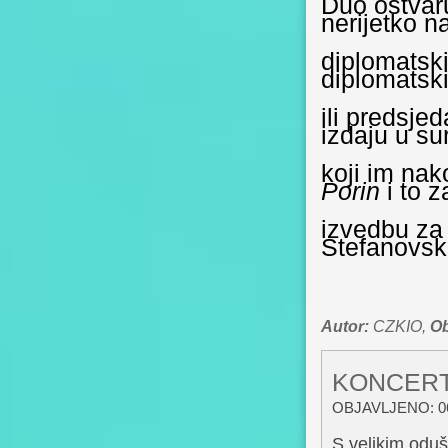
Duo ostvaru
nerijetko n
diplomatsk
diplomatsk
ili predsj
izdaju u su
koji im nak
Porin
i to 
izvedbu z
Stefanovsk
Autor:
CZKIO,
Ob
KONCERT
OBJAVLJENO: 06
S velikim odu