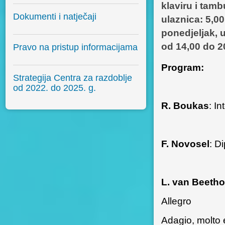
klaviru i tamb
Dokumenti i natječaji
ulaznica: 5,0
ponedjeljak, u
od 14,00 do 20,
Pravo na pristup informacijama
Program:
Strategija Centra za razdoblje
od 2022. do 2025. g.
R. Boukas
: In
F. Novosel
: D
L. van Beethov
Allegro
Adagio, molto 