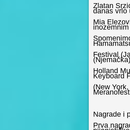
Zlatan Srzi
danas vrlo 
Mia Elezov
inozemnim 
Spomenimo 
Hamamatsu
Festival (J
(Njemačka),
Holland Mu
Keyboard F
(New York,
Meranofest (
N
agrade i 
Prva
nagra