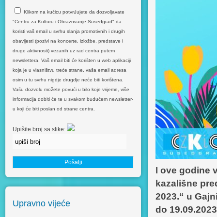
Klikom na kućicu potvrđujete da dozvoljavate
"Centru za Kulturu i Obrazovanje Susedgrad" da
koristi vaš email u svrhu slanja promotivnih i drugih
obavijesti (pozivi na koncerte, izložbe, predstave i
druge aktivnosti) vezanih uz rad centra putem
newslettera. Vaš email biti će korišten u web aplikaciji
koja je u vlasništvu treće strane, vaša email adresa
osim u tu svrhu nigdje drugdje neće biti korištena.
Vašu dozvolu možete povući u bilo koje vrijeme, više
informacija dobiti će te u svakom budućem newsletter-
u koji će biti poslan od strane centra.
Upišite broj sa slike:
I ove godine 
kazališne pre
2023.“ u Gaj
Upravno vijeće
do 19.09.2023.