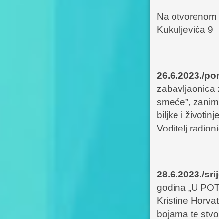
Na otvorenom p
Kukuljevića 9
26.6.2023./po
zabavljaonica 
smeće”, zanima
biljke i život
Voditelj radion
28.6.2023./sri
godina „U PO
Kristine Horvat
bojama te stvor