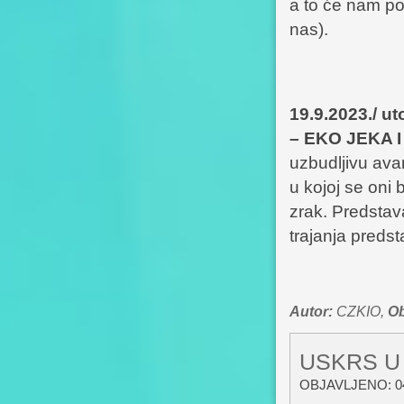
a to će nam po
nas).
19.9.2023./ 
– EKO JEKA 
uzbudljivu ava
u kojoj se oni 
zrak. Predstav
trajanja predst
Autor:
CZKIO,
Ob
USKRS U
OBJAVLJENO: 04