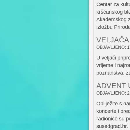
Centar za kul
kršćanskog bla
Akademskog zb
izložbu Prirod
VELJAČA
OBJAVLJENO: 17
U veljači pripr
vrijeme i najr
poznanstva, z
ADVENT 
OBJAVLJENO: 23
Obilježite s n
koncerte i pre
radionice su p
susedgrad.hr.