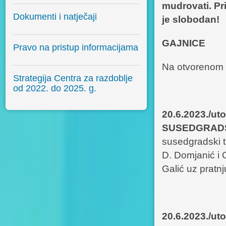
mudrovati. Pr
Dokumenti i natječaji
je slobodan!
GAJNICE
Pravo na pristup informacijama
Na otvorenom 
Strategija Centra za razdoblje
od 2022. do 2025. g.
20.6.2023./u
SUSEDGRAD
susedgradski ta
D. Domjanić i
Galić uz pratn
20.6.2023./ut