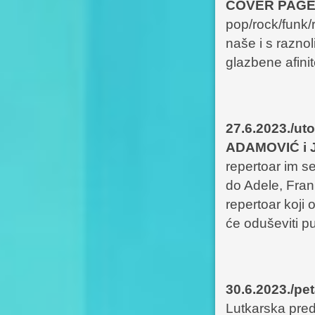
COVER PAG
pop/rock/funk/r
naše i s raznol
glazbene afinit
27.6.2023./ut
ADAMOVIĆ i
repertoar im s
do Adele, Fran
repertoar koji
će oduševiti p
30.6.2023./p
Lutkarska pre