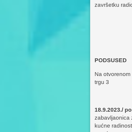
završetku radio
PODSUSED
Na otvorenom 
trgu 3
18.9.2023./ p
zabavljaonica z
kućne radinost