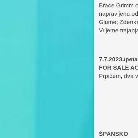
Braće Grimm o 
napravljenu od 
Glume: Zdenka 
Vrijeme trajanj
7.7.2023./pet
FOR SALE A
Prpićem, dva v
ŠPANSKO