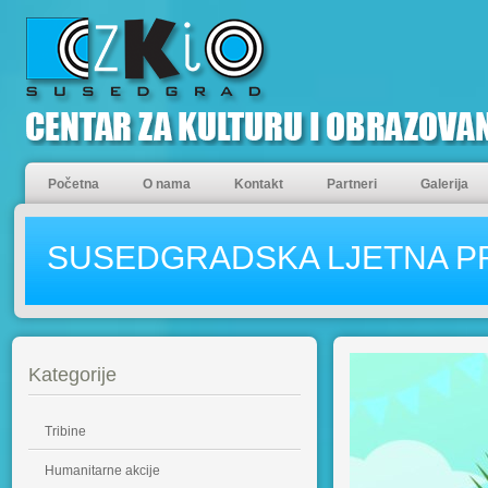
Početna
O nama
Kontakt
Partneri
Galerija
SUSEDGRADSKA LJETNA P
Kategorije
Tribine
Humanitarne akcije