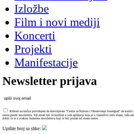
Izložbe
Film i novi mediji
Koncerti
Projekti
Manifestacije
Newsletter prijava
Klikom na kućicu potvrđujete da dozvoljavate "Centru za Kulturu i Obrazovanje Susedgrad" da koristi va
centra putem newslettera. Vaš email biti će korišten u web aplikaciji koja je u vlasništvu treće strane, vaša 
dobiti će te u svakom budućem newsletter-u koji će biti poslan od strane centra.
Upišite broj sa slike: