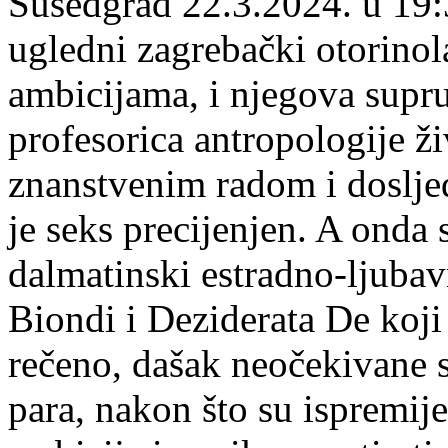
Susedgrad 22.3.2024. u 19:3
ugledni zagrebački otorinol
ambicijama, i njegova supr
profesorica antropologije ž
znanstvenim radom i doslj
je seks precijenjen. A onda s
dalmatinski estradno-ljuba
Biondi i Deziderata De koji 
rečeno, dašak neočekivane s
para, nakon što su ispremiješ