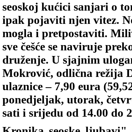
seoskoj kućici sanjari o t
ipak pojaviti njen vitez. N
mogla i pretpostaviti. Mil
sve češće se naviruje preko
druženje. U sjajnim ulog
Mokrović, odlična režija 
ulaznice – 7,90 eura (59,
ponedjeljak, utorak, četvr
sati i srijedu od 14.00 do 
Kronika seoske ljubavi"