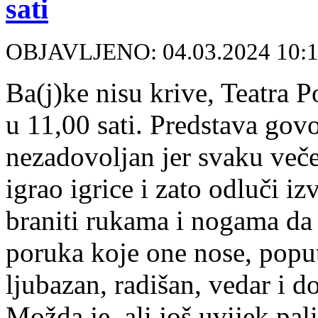
sati
OBJAVLJENO: 04.03.2024 10:
Ba(j)ke nisu krive, Teatra 
u 11,00 sati. Predstava gov
nezadovoljan jer svaku večer
igrao igrice i zato odluči i
braniti rukama i nogama da 
poruka koje one nose, poput 
ljubazan, radišan, vedar i d
Možda je, ali još uvijek pal