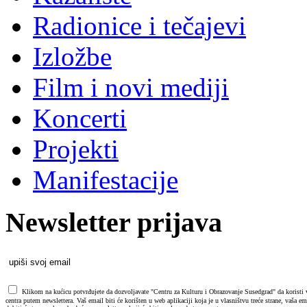
Radionice i tečajevi
Izložbe
Film i novi mediji
Koncerti
Projekti
Manifestacije
Newsletter prijava
Klikom na kućicu potvrđujete da dozvoljavate "Centru za Kulturu i Obrazovanje Susedgrad" da koristi va
centra putem newslettera. Vaš email biti će korišten u web aplikaciji koja je u vlasništvu treće strane, vaša 