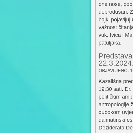
one nose, popu
dobrodušan. Zvu
bajki pojavljuj
važnost čitanja
vuk, Ivica i Ma
patuljaka.
Predstava
22.3.2024.
OBJAVLJENO: 16
Kazališna pre
19:30 sati. Dr.
političkim amb
antropologije 
dubokom uvjere
dalmatinski es
Deziderata De 