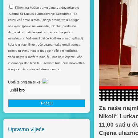
Klikom na kućicu potvrđujete da dozvoljavate
"Centru za Kulturu i Obrazovanje Susedgrad" da
koristi vaš email u svrhu slanja promotivnih i drugih
obavijesti (pozivi na koncerte, izložbe, predstave i
druge aktivnosti) vezanih uz rad centra putem
newslettera. Vaš email biti će korišten u web aplikaciji
koja je u vlasništvu treće strane, vaša email adresa
osim u tu svrhu nigdje drugdje neće biti korištena.
Vašu dozvolu možete povući u bilo koje vrijeme, više
informacija dobiti će te u svakom budućem newsletter-
u koji će biti poslan od strane centra.
Upišite broj sa slike:
Za naše najml
Nikoli“ Lutka
11,00 sati u 
Upravno vijeće
Cijena ulaznic