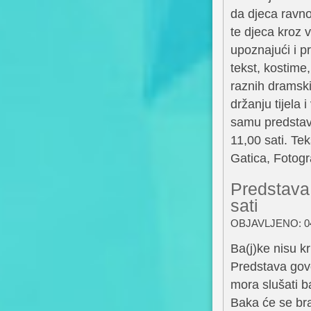
da djeca ravno
te djeca kroz 
upoznajući i p
tekst, kostime
raznih dramski
držanju tijela
samu predstavu
11,00 sati. Te
Gatica, Fotogr
Predstava
sati
OBJAVLJENO: 04
Ba(j)ke nisu k
Predstava govo
mora slušati ba
Baka će se bra