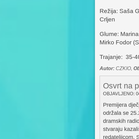
Režija: Saša Gr
Crljen
Glume: Marina 
Mirko Fodor (S
Trajanje: 35-4
Autor:
CZKIO,
Ob
Osvrt na p
OBJAVLJENO: 04
Premijera dječ
održala se 25.
dramskih radio
stvaraju kazal
redateljicom. 