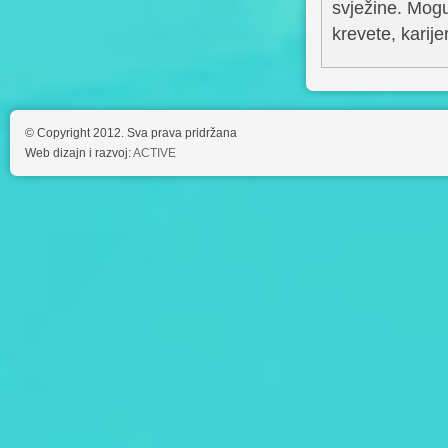
svježine. Mogu
krevete, karije
© Copyright 2012. Sva prava pridržana
Web dizajn i razvoj:
ACTIVE