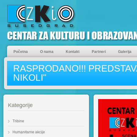
Početna
O nama
Kontakt
Partneri
Galerija
RASPRODANO!!! PREDSTAV
NIKOLI"
Kategorije
Tribine
Humanitarne akcije