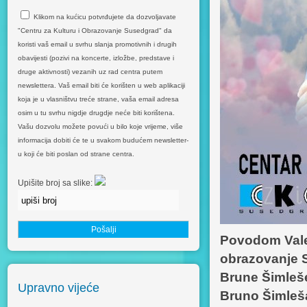
Klikom na kućicu potvrđujete da dozvoljavate
"Centru za Kulturu i Obrazovanje Susedgrad" da
koristi vaš email u svrhu slanja promotivnih i drugih
obavijesti (pozivi na koncerte, izložbe, predstave i
druge aktivnosti) vezanih uz rad centra putem
newslettera. Vaš email biti će korišten u web aplikaciji
koja je u vlasništvu treće strane, vaša email adresa
osim u tu svrhu nigdje drugdje neće biti korištena.
Vašu dozvolu možete povući u bilo koje vrijeme, više
informacija dobiti će te u svakom budućem newsletter-
u koji će biti poslan od strane centra.
Upišite broj sa slike:
Povodom Valen
obrazovanje 
Brune Šimleše
Upravno vijeće
Bruno Šimleša