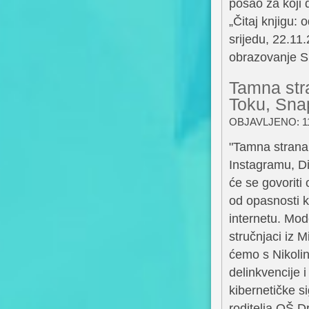
posao za koji 
„Čitaj knjigu: 
srijedu, 22.11
obrazovanje Su
Tamna stra
Toku, Sna
OBJAVLJENO: 11
"Tamna strana 
Instagramu, Dis
će se govoriti 
od opasnosti k
internetu. Mode
stručnjaci iz 
ćemo s Nikolin
delinkvencije 
kibernetičke s
roditelja OŠ D