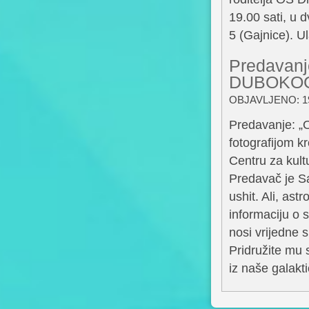
19.00 sati, u 
5 (Gajnice). U
Predavan
DUBOKOG 
OBJAVLJENO: 19
Predavanje:
fotografijom k
Centru za kult
Predavač je S
ushit. Ali, ast
informaciju o s
nosi vrijedne s
Pridružite mu 
iz naše galakti