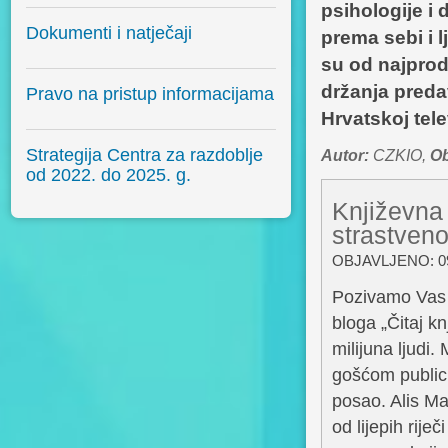
psihologije i
Dokumenti i natječaji
prema sebi i l
su od najproda
držanja preda
Pravo na pristup informacijama
Hrvatskoj tele
Strategija Centra za razdoblje
Autor:
CZKIO,
Ob
od 2022. do 2025. g.
Književna t
strastveno
OBJAVLJENO: 09
Pozivamo Vas n
bloga „Čitaj kn
milijuna ljudi.
gošćom publici
posao. Alis Ma
od lijepih rije