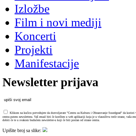
Izložbe
Film i novi mediji
Koncerti
Projekti
Manifestacije
Newsletter prijava
Klikom na kućicu potvrđujete da dozvoljavate "Centru za Kulturu i Obrazovanje Susedgrad" da koristi va
centra putem newslettera. Vaš email biti će korišten u web aplikaciji koja je u vlasništvu treće strane, vaša 
dobiti će te u svakom budućem newsletter-u koji će biti poslan od strane centra.
Upišite broj sa slike: