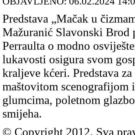
OBJAVLJENO: 06.02.2024 14:
Predstava „Mačak u čizmama
Mažuranić Slavonski Brod p
Perraulta o modno osviješ
lukavosti osigura svom gos
kraljeve kćeri. Predstava z
maštovitom scenografijom i
glumcima, poletnom glazb
smijeha.
© Copyright 2012. Sva prav