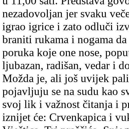
u 11,00 sati. Predstava gov
nezadovoljan jer svaku večer
igrao igrice i zato odluči i
braniti rukama i nogama da 
poruka koje one nose, poput 
ljubazan, radišan, vedar i d
Možda je, ali još uvijek pal
pojavljuju se na sudu kao s
svoj lik i važnost čitanja i 
iznijet će: Crvenkapica i vu