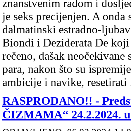
znanstvenim radom i doslj
je seks precijenjen. A onda s
dalmatinski estradno-ljuba
Biondi i Deziderata De koji 
rečeno, dašak neočekivane s
para, nakon što su ispremiješ
ambicije i navike, resetirat
RASPRODANO!! - Pred
ČIZMAMA“ 24.2.2024. u 1