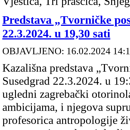
Vještica, Tri praščića, Snje
Predstava „Tvorničke po
22.3.2024. u 19,30 sati
OBJAVLJENO: 16.02.2024 14:
Kazališna predstava „Tvor
Susedgrad 22.3.2024. u 19:3
ugledni zagrebački otorinol
ambicijama, i njegova supr
profesorica antropologije ž