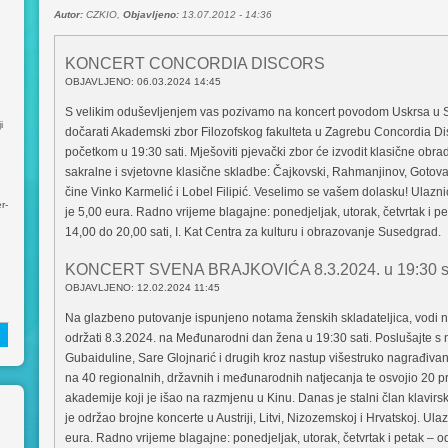
Autor:
CZKIO,
Objavljeno:
13.07.2012 - 14:36
KONCERT CONCORDIA DISCORS
OBJAVLJENO: 06.03.2024 14:45
S velikim oduševljenjem vas pozivamo na koncert povodom Uskrsa u
i
dočarati Akademski zbor Filozofskog fakulteta u Zagrebu Concordia Disc
početkom u 19:30 sati. Mješoviti pjevački zbor će izvodit klasične obr
sakralne i svjetovne klasične skladbe: Čajkovski, Rahmanjinov, Gotova
čine Vinko Karmelić i Lobel Filipić. Veselimo se vašem dolasku! Ulazni
r-
je 5,00 eura. Radno vrijeme blagajne: ponedjeljak, utorak, četvrtak i pe
14,00 do 20,00 sati, I. Kat Centra za kulturu i obrazovanje Susedgrad.
KONCERT SVENA BRAJKOVIĆA 8.3.2024. u 19:30 s
OBJAVLJENO: 12.02.2024 11:45
Na glazbeno putovanje ispunjeno notama ženskih skladateljica, vodi na
održati 8.3.2024. na Međunarodni dan žena u 19:30 sati. Poslušajte s
Gubaiduline, Sare Glojnarić i drugih kroz nastup višestruko nagrađivan
na 40 regionalnih, državnih i međunarodnih natjecanja te osvojio 20 pr
akademije koji je išao na razmjenu u Kinu. Danas je stalni član klavirs
je održao brojne koncerte u Austriji, Litvi, Nizozemskoj i Hrvatskoj. Ul
eura. Radno vrijeme blagajne: ponedjeljak, utorak, četvrtak i petak – o