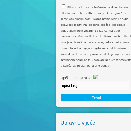
Klikom na kućicu potvrđujete da dozvoljavate
"Centru za Kulturu i Obrazovanje Susedgrad" da
koristi vaš email u svrhu slanja promotivnih i drugih
obavijesti (pozivi na koncerte, izložbe, predstave i
druge aktivnosti) vezanih uz rad centra putem
newslettera. Vaš email biti će korišten u web aplikacij
koja je u vlasništvu treće strane, vaša email adresa
osim u tu svrhu nigdje drugdje neće biti korištena.
Vašu dozvolu možete povući u bilo koje vrijeme, više
informacija dobiti će te u svakom budućem newslette
u koji će biti poslan od strane centra.
Upišite broj sa slike:
Upravno vijeće