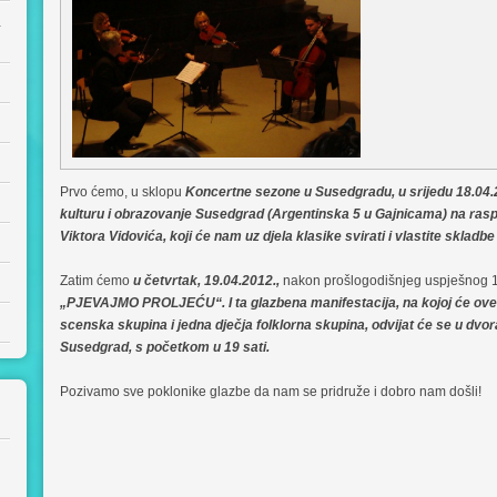
a
Prvo ćemo, u sklopu
Koncertne sezone u Susedgradu, u srijedu 18.04.20
kulturu i obrazovanje Susedgrad (Argentinska 5 u Gajnicama) na r
Viktora Vidovića, koji će nam uz djela klasike svirati i vlastite sklad
Zatim ćemo
u četvrtak, 19.04.2012.,
nakon prošlogodišnjeg uspješnog 1
„PJEVAJMO PROLJEĆU“. I ta glazbena manifestacija, na kojoj će ove g
scenska skupina i jedna dječja folklorna skupina, odvijat će se u dvor
Susedgrad, s početkom u 19 sati.
Pozivamo sve poklonike glazbe da nam se pridruže i dobro nam došli!