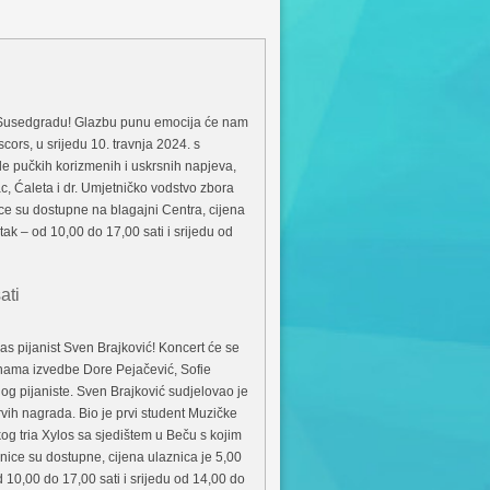
 Susedgradu! Glazbu punu emocija će nam
ors, u srijedu 10. travnja 2024. s
ade pučkih korizmenih i uskrsnih napjeva,
c, Ćaleta i dr. Umjetničko vodstvo zbora
ce su dostupne na blagajni Centra, cijena
tak – od 10,00 do 17,00 sati i srijedu od
ati
s pijanist Sven Brajković! Koncert će se
 nama izvedbe Dore Pejačević, Sofie
og pijaniste. Sven Brajković sudjelovao je
vih nagrada. Bio je prvi student Muzičke
kog tria Xylos sa sjedištem u Beču s kojim
aznice su dostupne, cijena ulaznica je 5,00
d 10,00 do 17,00 sati i srijedu od 14,00 do