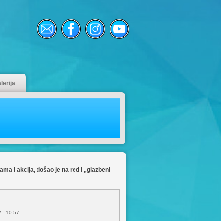
lerija
ma i akcija, došao je na red i „glazbeni
 - 10:57