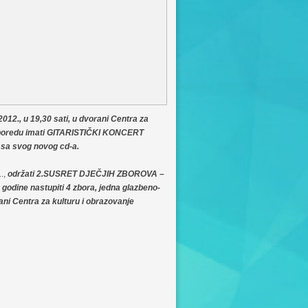
12., u 19,30 sati, u dvorani Centra za
asporedu imati GITARISTIČKI KONCERT
be sa svog novog cd-a.
.,
održati 2.SUSRET DJEČJIH ZBOROVA –
odine nastupiti 4 zbora, jedna glazbeno-
ani Centra za kulturu i obrazovanje