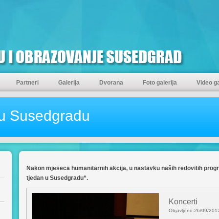
Partneri
Galerija
Dvorana
Foto galerija
Video ga
 u Susedgradu
Nakon mjeseca humanitarnih akcija, u nastavku naših redovitih progra
tjedan u Susedgradu“.
Koncerti
Objavljeno:26/09/2012