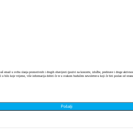
 email u svrhu slanja promotivnih i drugih obavijesti (pozivi na koncerte, izložbe, predstave i druge aktivnosti
i u bilo koje vrijeme, više informacija dobiti će te u svakom budućem newsletter-u koji će biti poslan od strane