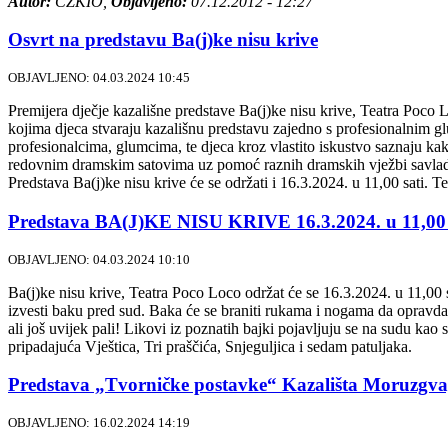
Autor:
CZKIO,
Objavljeno:
07.12.2012 - 12:27
Osvrt na predstavu Ba(j)ke nisu krive
OBJAVLJENO: 04.03.2024 10:45
Premijera dječje kazališne predstave Ba(j)ke nisu krive, Teatra Poco 
kojima djeca stvaraju kazališnu predstavu zajedno s profesionalnim g
profesionalcima, glumcima, te djeca kroz vlastito iskustvo saznaju kak
redovnim dramskim satovima uz pomoć raznih dramskih vježbi savladava
Predstava Ba(j)ke nisu krive će se održati i 16.3.2024. u 11,00 sati.
Predstava BA(J)KE NISU KRIVE 16.3.2024. u 11,00 
OBJAVLJENO: 04.03.2024 10:10
Ba(j)ke nisu krive, Teatra Poco Loco održat će se 16.3.2024. u 11,00 s
izvesti baku pred sud. Baka će se braniti rukama i nogama da opravda v
ali još uvijek pali! Likovi iz poznatih bajki pojavljuju se na sudu kao s
pripadajuća Vještica, Tri praščića, Snjeguljica i sedam patuljaka.
Predstava „Tvorničke postavke“ Kazališta Moruzgva, 
OBJAVLJENO: 16.02.2024 14:19