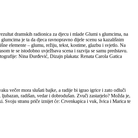
e rezultat dramskih radionica za djecu i mlade Glumi s glumcima, na
 glumcima je ta da djeca ravnopravno dijele scenu sa kazališnim
šne elemente – glumu, režiju, tekst, kostime, glazbu i svjetlo. Na
asom te se istodobno uvježbava scena i razvija se samu predstavu.
otografije: Nina Đurđević, Dizajn plakata: Renata Carola Gatica
u večer mora slušati bajke, a radije bi igrao igrice i zato odluči
, ljubazan, radišan, vedar i dobrodušan. Zvuči zastarjelo? Možda je,
ki. Svoju stranu priče iznijet će: Crvenkapica i vuk, Ivica i Marica te