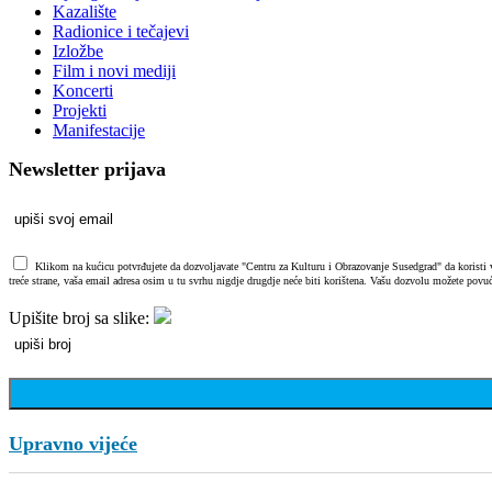
Kazalište
Radionice i tečajevi
Izložbe
Film i novi mediji
Koncerti
Projekti
Manifestacije
Newsletter prijava
Klikom na kućicu potvrđujete da dozvoljavate "Centru za Kulturu i Obrazovanje Susedgrad" da koristi vaš
treće strane, vaša email adresa osim u tu svrhu nigdje drugdje neće biti korištena. Vašu dozvolu možete povuć
Upišite broj sa slike:
Upravno vijeće