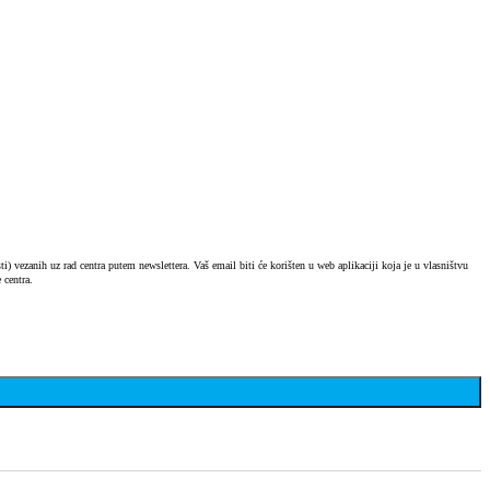
) vezanih uz rad centra putem newslettera. Vaš email biti će korišten u web aplikaciji koja je u vlasništvu
 centra.