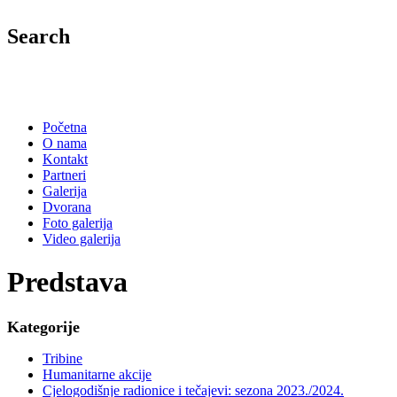
Search
Početna
O nama
Kontakt
Partneri
Galerija
Dvorana
Foto galerija
Video galerija
Predstava
Kategorije
Tribine
Humanitarne akcije
Cjelogodišnje radionice i tečajevi: sezona 2023./2024.