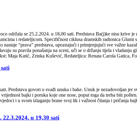
Loco održala se 25.2.2024. u 18,00 sati. Predstava Ba(j)ke nisu krive j
lumcima i redateljicom. Specifičnost ciklusa dramskih radionica Glumi s
o nastaje “prava” predstava, upoznajući i primjenjujući sve važne kazali
ju su pravila ponašanja na sceni, uči se o držanju tijela i vladanju gl
 Tekst: Maja Katić, Zrinka Kušević, Redateljica: Renata Carola Gatica, F
sati
ati. Predstava govori o svađi unuka i bake. Unuk je nezadovoljan jer svak
rijednost bajki i poruka koje one nose, poput toga da treba biti pošten
vjedoci i u svom izlaganju brane svoj lik i važnost čitanja i pričanja baj
22.3.2024. u 19,30 sati