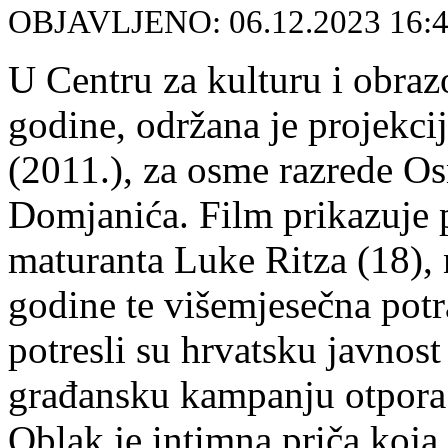
OBJAVLJENO: 06.12.2023 16:
U Centru za kulturu i obra
godine, održana je projekc
(2011.), za osme razrede O
Domjanića. Film prikazuje 
maturanta Luke Ritza (18), 
godine te višemjesečna potr
potresli su hrvatsku javnos
građansku kampanju otpora e
Oblak je intimna priča koja