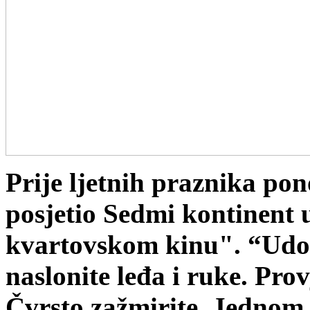
Prije ljetnih praznika po
posjetio Sedmi kontinent 
kvartovskom kinu". “Udob
naslonite leđa i ruke. Pro
Čvrsto zažmirite. Jednom,