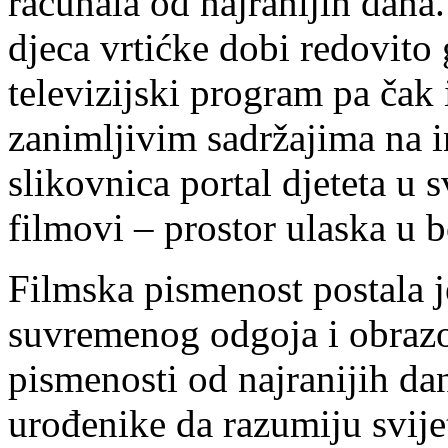
računala od najranijih dana
djeca vrtićke dobi redovito
televizijski program pa čak
zanimljivim sadržajima na i
slikovnica portal djeteta u sv
filmovi – prostor ulaska u b
Filmska pismenost postala j
suvremenog odgoja i obraz
pismenosti od najranijih da
urođenike da razumiju svijet