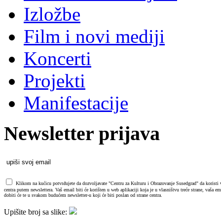
Izložbe
Film i novi mediji
Koncerti
Projekti
Manifestacije
Newsletter prijava
Klikom na kućicu potvrđujete da dozvoljavate "Centru za Kulturu i Obrazovanje Susedgrad" da koristi va
centra putem newslettera. Vaš email biti će korišten u web aplikaciji koja je u vlasništvu treće strane, vaša 
dobiti će te u svakom budućem newsletter-u koji će biti poslan od strane centra.
Upišite broj sa slike: