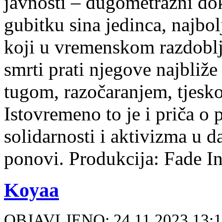
javnosti – dugometražni d
gubitku sina jedinca, najbol
koji u vremenskom razdobl
smrti prati njegove najbliž
tugom, razočaranjem, tjes
Istovremeno to je i priča o 
solidarnosti i aktivizma u 
ponovi. Produkcija: Fade In
Koyaa
OBJAVLJENO: 24.11.2023 13: