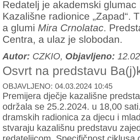
Redatelj je akademski glumac
Kazališne radionice „Zapad“. T
a glumi
Mira Crnolatac
. Predst
Centra, a ulaz je slobodan.
Autor:
CZKIO,
Objavljeno:
12.02
Osvrt na predstavu Ba(j)k
OBJAVLJENO: 04.03.2024 10:45
Premijera dječje kazališne predsta
održala se 25.2.2024. u 18,00 sati.
dramskih radionica za djecu i mla
stvaraju kazališnu predstavu zaje
redateljicom. Specifičnost ciklusa