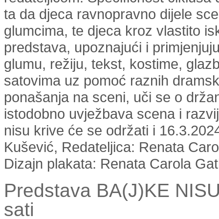
ta da djeca ravnopravno dijele sc
glumcima, te djeca kroz vlastito i
predstava, upoznajući i primjenju
glumu, režiju, tekst, kostime, gla
satovima uz pomoć raznih dramskih
ponašanja na sceni, uči se o držanj
istodobno uvježbava scena i razvi
nisu krive će se održati i 16.3.2024
Kušević, Redateljica: Renata Carol
Dizajn plakata: Renata Carola Gat
Predstava BA(J)KE NISU
sati