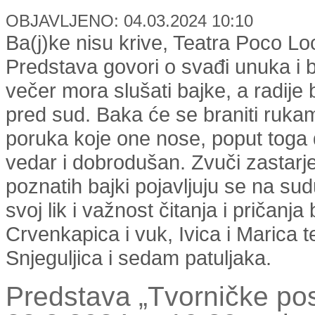
OBJAVLJENO: 04.03.2024 10:10
Ba(j)ke nisu krive, Teatra Poco Lo
Predstava govori o svađi unuka i 
večer mora slušati bajke, a radije b
pred sud. Baka će se braniti rukam
poruka koje one nose, poput toga d
vedar i dobrodušan. Zvuči zastarjelo
poznatih bajki pojavljuju se na su
svoj lik i važnost čitanja i pričanja 
Crvenkapica i vuk, Ivica i Marica t
Snjeguljica i sedam patuljaka.
Predstava „Tvorničke po