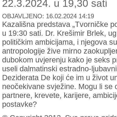
22.3.2024. u 19,30 sati
OBJAVLJENO: 16.02.2024 14:19
Kazališna predstava „Tvorničke 
u 19:30 sati. Dr. Krešimir Brlek, u
političkim ambicijama, i njegova 
antropologije žive mirno zaokuplj
dubokom uvjerenju kako je seks pre
useli dalmatinski estradno-ljubavn
Deziderata De koji će im u život un
neočekivane svježine. Mogu li se 
partnere, krevete, karijere, ambicij
postavke?