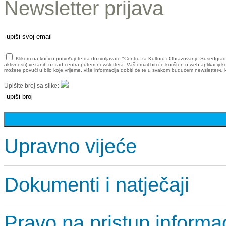
Newsletter prijava
Klikom na kućicu potvrđujete da dozvoljavate "Centru za Kulturu i Obrazovanje Susedgrad" da
aktivnosti) vezanih uz rad centra putem newslettera. Vaš email biti će korišten u web aplikaciji 
možete povući u bilo koje vrijeme, više informacija dobiti će te u svakom budućem newsletter-u ko
Upišite broj sa slike:
Upravno vijeće
Dokumenti i natječaji
Pravo na pristup informa