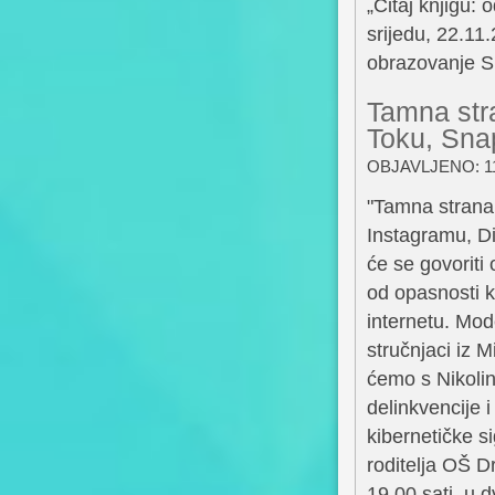
„Čitaj knjigu: 
srijedu, 22.11
obrazovanje Su
Tamna stra
Toku, Sna
OBJAVLJENO: 11
"Tamna strana 
Instagramu, Dis
će se govoriti 
od opasnosti k
internetu. Mode
stručnjaci iz 
ćemo s Nikolin
delinkvencije 
kibernetičke s
roditelja OŠ D
19.00 sati, u 