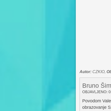
Autor:
CZKIO,
Ob
Bruno Šiml
OBJAVLJENO: 01
Povodom Valent
obrazovanje S