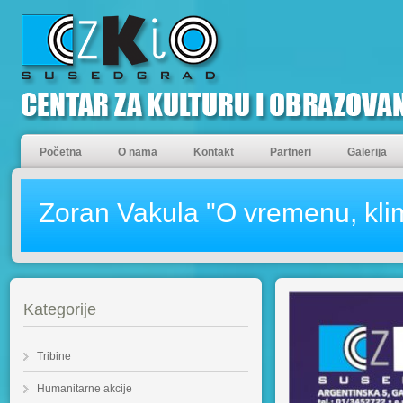
Početna
O nama
Kontakt
Partneri
Galerija
Zoran Vakula "O vremenu, klimi
Kategorije
Tribine
Humanitarne akcije