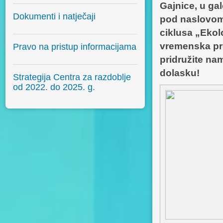
Gajnice, u gal
Dokumenti i natječaji
pod naslovom 
ciklusa „Ekol
vremenska pro
Pravo na pristup informacijama
pridružite nam
dolasku!
Strategija Centra za razdoblje
od 2022. do 2025. g.