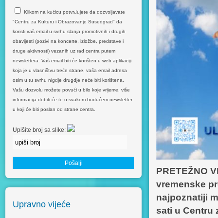
Klikom na kućicu potvrđujete da dozvoljavate
"Centru za Kulturu i Obrazovanje Susedgrad" da
koristi vaš email u svrhu slanja promotivnih i drugih
obavijesti (pozivi na koncerte, izložbe, predstave i
druge aktivnosti) vezanih uz rad centra putem
newslettera. Vaš email biti će korišten u web aplikaciji
koja je u vlasništvu treće strane, vaša email adresa
osim u tu svrhu nigdje drugdje neće biti korištena.
Vašu dozvolu možete povući u bilo koje vrijeme, više
informacija dobiti će te u svakom budućem newsletter-
u koji će biti poslan od strane centra.
Upišite broj sa slike:
PRETEŽNO VEDRO
vremenske pro
najpoznatiji 
Upravno vijeće
sati u Centru