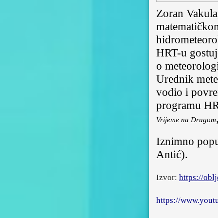
Zoran Vakula
matematičkom
hidrometeor
HRT-u
gostu
o meteorologi
Urednik mete
vodio i povr
programu HR
Vrijeme na Drugom
Iznimno popu
Antić).
Izvor:
https://obl
https://www.you