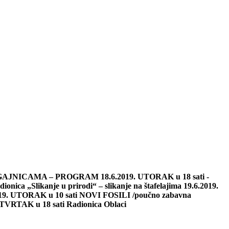
TO U GAJNICAMA – PROGRAM 18.6.2019. UTORAK u 18 sati -
ica „Slikanje u prirodi“ – slikanje na štafelajima 19.6.2019.
7.2019. UTORAK u 10 sati NOVI FOSILI /poučno zabavna
ETVRTAK u 18 sati Radionica Oblaci