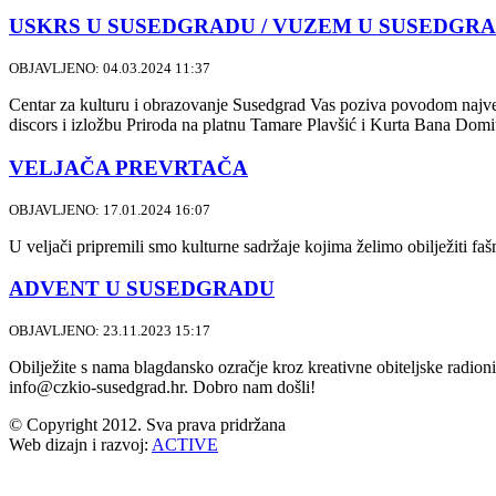
USKRS U SUSEDGRADU / VUZEM U SUSEDGR
OBJAVLJENO: 04.03.2024 11:37
Centar za kulturu i obrazovanje Susedgrad Vas poziva povodom najve
discors i izložbu Priroda na platnu Tamare Plavšić i Kurta Bana Domit
VELJAČA PREVRTAČA
OBJAVLJENO: 17.01.2024 16:07
U veljači pripremili smo kulturne sadržaje kojima želimo obilježiti fa
ADVENT U SUSEDGRADU
OBJAVLJENO: 23.11.2023 15:17
Obilježite s nama blagdansko ozračje kroz kreativne obiteljske radionic
info@czkio-susedgrad.hr. Dobro nam došli!
© Copyright 2012. Sva prava pridržana
Web dizajn i razvoj:
ACTIVE