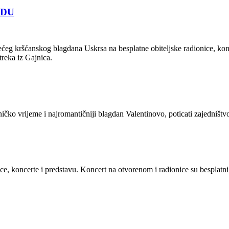
ADU
ćeg kršćanskog blagdana Uskrsa na besplatne obiteljske radionice, k
reka iz Gajnica.
šničko vrijeme i najromantičniji blagdan Valentinovo, poticati zajedništ
e, koncerte i predstavu. Koncert na otvorenom i radionice su besplatni, 