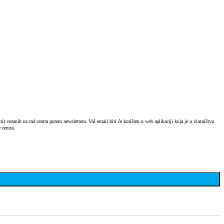
) vezanih uz rad centra putem newslettera. Vaš email biti će korišten u web aplikaciji koja je u vlasništvu
 centra.