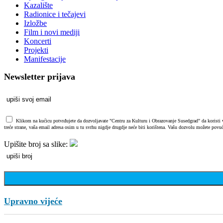
Kazalište
Radionice i tečajevi
Izložbe
Film i novi mediji
Koncerti
Projekti
Manifestacije
Newsletter prijava
Klikom na kućicu potvrđujete da dozvoljavate "Centru za Kulturu i Obrazovanje Susedgrad" da koristi vaš
treće strane, vaša email adresa osim u tu svrhu nigdje drugdje neće biti korištena. Vašu dozvolu možete povuć
Upišite broj sa slike:
Upravno vijeće