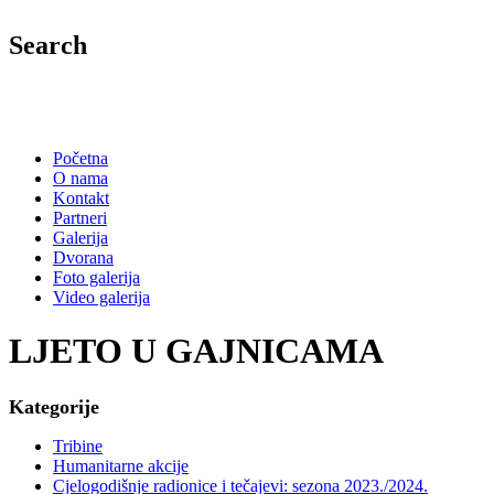
Search
Početna
O nama
Kontakt
Partneri
Galerija
Dvorana
Foto galerija
Video galerija
LJETO U GAJNICAMA
Kategorije
Tribine
Humanitarne akcije
Cjelogodišnje radionice i tečajevi: sezona 2023./2024.