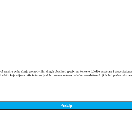
 email u svrhu slanja promotivnih i drugih obavijesti (pozivi na koncerte, izložbe, predstave i druge aktivnosti
i u bilo koje vrijeme, više informacija dobiti će te u svakom budućem newsletter-u koji će biti poslan od strane