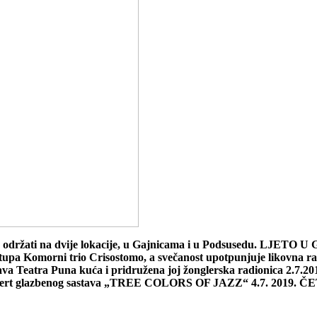
e održati na dvije lokacije, u Gajnicama i u Podsusedu. LJE
Komorni trio Crisostomo, a svečanost upotpunjuje likovna radion
ava Teatra Puna kuća i pridružena joj žonglerska radionica 2.
Koncert glazbenog sastava „TREE COLORS OF JAZZ“ 4.7. 2019. Č