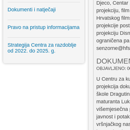
Djeco, Centar
Dokumenti i natječaji
projekciju, fil
Hrvatskog fil
projekcije post
Pravo na pristup informacijama
projekciju Disn
ograničena pa
Strategija Centra za razdoblje
senzorne@hfs.h
od 2022. do 2025. g.
DOKUMEN
OBJAVLJENO: 06
U Centru za ku
projekcija do
škole Draguti
maturanta Luke
višemjesečna p
javnost i pota
vršnjačkog nas