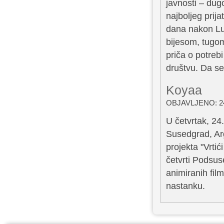
javnosti – du
najboljeg prij
dana nakon Luk
bijesom, tugo
priča o potreb
društvu. Da se
Koyaa
OBJAVLJENO: 24
U četvrtak, 24
Susedgrad, Arg
projekta "Vrtić
četvrti Podsus
animiranih fil
nastanku.