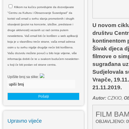
Klikom na kućicu potvrđujete da dozvoljavate
"Centru za Kulturu i Obrazovanje Susedgrad" da
koristi vaš email u svrhu slanja promotivnih i drugih
U novom ciklu
obavijesti (pozivi na koncerte, izložbe, predstave i
druge aktivnosti) vezanih uz rad centra putem
društvu Centr
newslettera. Vaš email biti će korišten u web aplikaciji
kontinentom 
koja je u vlasništvu treće strane, vaša email adresa
Šivak djeca dj
osim u tu svrhu nigdje drugdje neće biti korištena.
Vašu dozvolu možete povući u bilo koje vrijeme, više
filmove o sim
informacija dobiti će te u svakom budućem newsletter-
sugrađana uz 
u koji će biti poslan od strane centra.
Sudjelovala s
Upišite broj sa slike:
Vrapče, 19.11
21.11.2019.
Autor:
CZKIO,
Ob
FILM BA
Upravno vijeće
OBJAVLJENO: 05