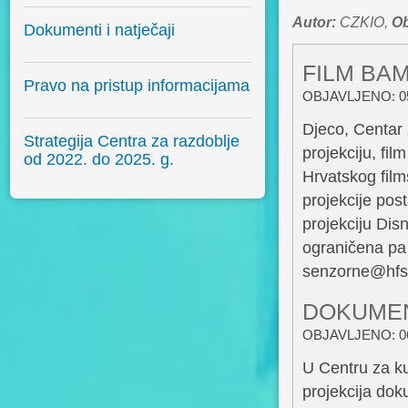
Autor:
CZKIO,
Ob
Dokumenti i natječaji
FILM BA
Pravo na pristup informacijama
OBJAVLJENO: 05
Djeco, Centar
Strategija Centra za razdoblje
projekciju, fil
od 2022. do 2025. g.
Hrvatskog fil
projekcije post
projekciju Disn
ograničena pa
senzorne@hfs.h
DOKUMEN
OBJAVLJENO: 06
U Centru za ku
projekcija do