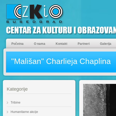
Početna
O nama
Kontakt
Partneri
Galerija
"Mališan" Charlieja Chaplina
Kategorije
Tribine
Humanitarne akcije