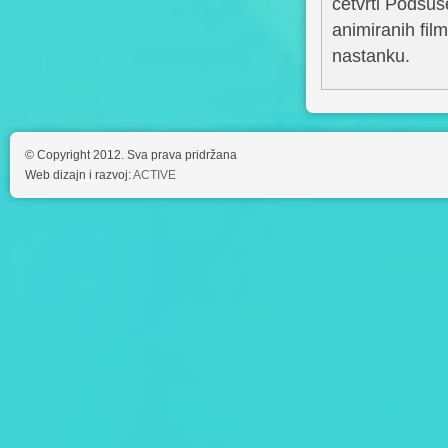
četvrti Podsus
animiranih fil
nastanku.
© Copyright 2012. Sva prava pridržana
Web dizajn i razvoj:
ACTIVE