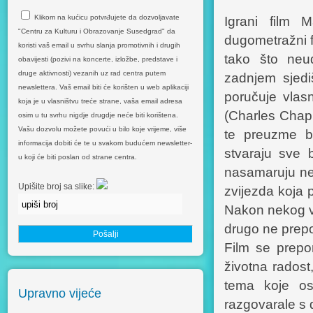
Klikom na kućicu potvrđujete da dozvoljavate
Igrani film M
"Centru za Kulturu i Obrazovanje Susedgrad" da
dugometražni f
koristi vaš email u svrhu slanja promotivnih i drugih
tako što neu
obavijesti (pozivi na koncerte, izložbe, predstave i
druge aktivnosti) vezanih uz rad centra putem
zadnjem sjedi
newslettera. Vaš email biti će korišten u web aplikaciji
poručuje vlasn
koja je u vlasništvu treće strane, vaša email adresa
(Charles Chapl
osim u tu svrhu nigdje drugdje neće biti korištena.
Vašu dozvolu možete povući u bilo koje vrijeme, više
te preuzme br
informacija dobiti će te u svakom budućem newsletter-
stvaraju sve b
u koji će biti poslan od strane centra.
nasamaruju ne
Upišite broj sa slike:
zvijezda koja 
Nakon nekog vr
drugo ne pre
Film se prepor
životna radost
tema koje os
Upravno vijeće
razgovarale s 