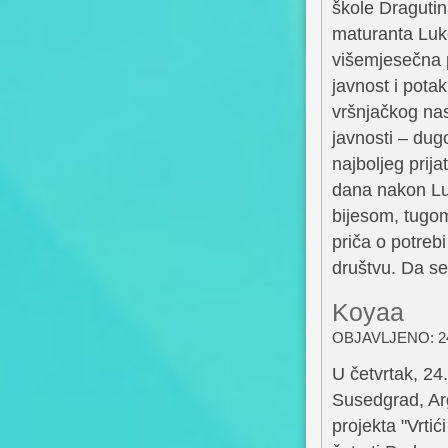
škole Draguti
maturanta Luke
višemjesečna p
javnost i pota
vršnjačkog nas
javnosti – du
najboljeg prij
dana nakon Luk
bijesom, tugo
priča o potreb
društvu. Da se
Koyaa
OBJAVLJENO: 24
U četvrtak, 24
Susedgrad, Arg
projekta "Vrtić