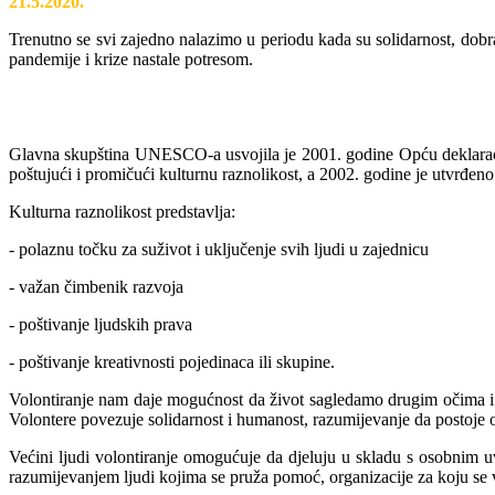
21.5.2020.
Trenutno se svi zajedno nalazimo u periodu kada su solidarnost, dobra
pandemije i krize nastale potresom.
Glavna skupština UNESCO-a usvojila je 2001. godine Opću deklaraciju o
poštujući i promičući kulturnu raznolikost, a 2002. godine je utvrđeno 
Kulturna raznolikost predstavlja:
- polaznu točku za suživot i uključenje svih ljudi u zajednicu
- važan čimbenik razvoja
- poštivanje ljudskih prava
- poštivanje kreativnosti pojedinaca ili skupine.
Volontiranje nam daje mogućnost da život sagledamo drugim očima i 
Volontere povezuje solidarnost i humanost, razumijevanje da postoje 
Većini ljudi volontiranje omogućuje da djeluju u skladu s osobnim u
razumijevanjem ljudi kojima se pruža pomoć, organizacije za koju se v