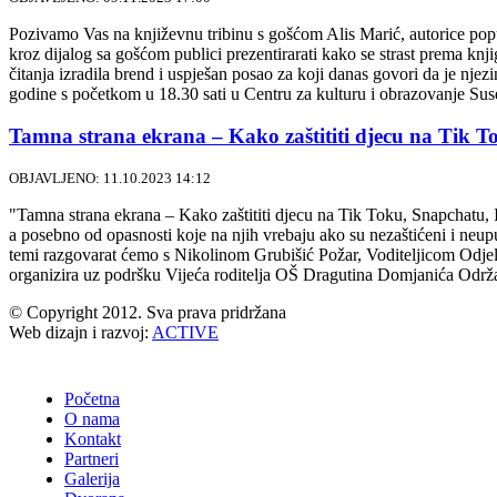
Pozivamo Vas na književnu tribinu s gošćom Alis Marić, autorice popul
kroz dijalog sa gošćom publici prezentirarati kako se strast prema knji
čitanja izradila brend i uspješan posao za koji danas govori da je njez
godine s početkom u 18.30 sati u Centru za kulturu i obrazovanje Sus
Tamna strana ekrana – Kako zaštititi djecu na Tik T
OBJAVLJENO: 11.10.2023 14:12
"Tamna strana ekrana – Kako zaštititi djecu na Tik Toku, Snapchatu, Ins
a posebno od opasnosti koje na njih vrebaju ako su nezaštićeni i neupu
temi razgovarat ćemo s Nikolinom Grubišić Požar, Voditeljicom Odjel
organizira uz podršku Vijeća roditelja OŠ Dragutina Domjanića Održati
© Copyright 2012. Sva prava pridržana
Web dizajn i razvoj:
ACTIVE
Početna
O nama
Kontakt
Partneri
Galerija