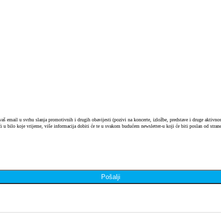
 email u svrhu slanja promotivnih i drugih obavijesti (pozivi na koncerte, izložbe, predstave i druge aktivnosti
i u bilo koje vrijeme, više informacija dobiti će te u svakom budućem newsletter-u koji će biti poslan od strane