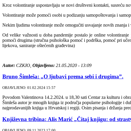
Kroz volontiranje uspostavljaju se novi društveni kontakti, susreću nov
Volontiranje može pomoći osobi u podizanju samopoštovanja i samo
Nekim ljudima volontiranje može omogućiti usvajanje novih znanja i v
Od velike važnosti u doba pandemije postalo je online volontiranje p
pomoći drugima (stručna psihološka pomoć i podrška, pomoć pri učenju)
lijekova, saniranje oštećenih građevina)
Autor:
CZKIO,
Objavljeno:
21.05.2020 - 13:09
Bruno Šimleša: „O ljubavi prema sebi i drugima”.
OBJAVLJENO: 01.02.2024 15:57
Povodom Valentinova 14.2.2024. u 18,30 sati Centar za kulturu i obr
Šimleša autor je mnogih knjiga iz područja popularne psihologije i du
najprodavanijih knjiga u Hrvatskoj i regiji. Osim pisanja i držanja pr
Književna tribina: Alis Marić „Čitaj knjigu: od stras
OBJAVLJENO: 09.11.2023 17:00