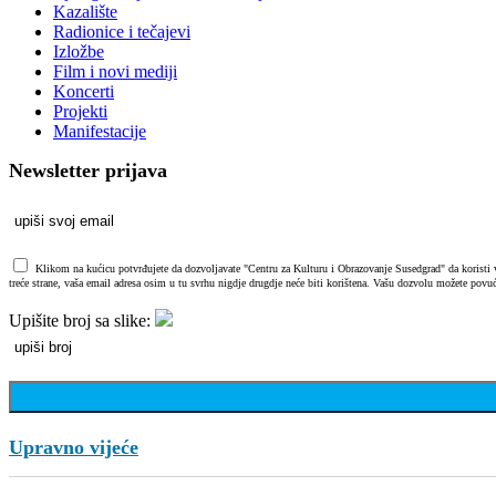
Kazalište
Radionice i tečajevi
Izložbe
Film i novi mediji
Koncerti
Projekti
Manifestacije
Newsletter prijava
Klikom na kućicu potvrđujete da dozvoljavate "Centru za Kulturu i Obrazovanje Susedgrad" da koristi vaš
treće strane, vaša email adresa osim u tu svrhu nigdje drugdje neće biti korištena. Vašu dozvolu možete povuć
Upišite broj sa slike:
Upravno vijeće