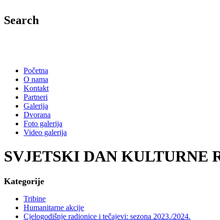
Search
Početna
O nama
Kontakt
Partneri
Galerija
Dvorana
Foto galerija
Video galerija
SVJETSKI DAN KULTURNE 
Kategorije
Tribine
Humanitarne akcije
Cjelogodišnje radionice i tečajevi: sezona 2023./2024.