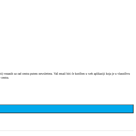
) vezanih uz rad centra putem newslettera. Vaš email biti će korišten u web aplikaciji koja je u vlasništvu
 centra.