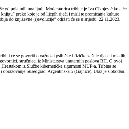
 od pola milijuna ljudi. Moderatorica tribine je Iva Cikojević koja će
njigu” preko koje je od lijepih riječi i misli te promicanja kulture
bija do književne (r)evolucije” održati će se u srijedu, 22.11.2023.
ini će se govoriti o važnosti psihičke i fizičke zaštite djece i mladih,
ugovornici, stručnjaci iz Ministarstva unutarnjih poslova RH. O ovoj
 Hrestakom iz Službe kibernetičke sigurnosti MUP-a. Tribina se
u i obrazovanje Susedgrad, Argentinska 5 (Gajnice). Ulaz je slobodan!