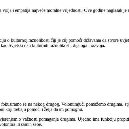
 volja i empatija najveće moralne vrijednosti.
Ove godine naglasak je 
 kulturnoj raznolikosti čiji je cilj pomoći državama da stvore uvjete z
kao Svjetski dan kulturnih raznolikosti, dijaloga i razvoja.
fokusiramo se na nekog drugog. Volontirajući pomažemo drugima, stječ
oni koji trebaju pomoć, i želja da im pomognu.
vjerenjem o važnosti pomaganja drugima. Ujedno ima funkciju propitiv
olontira ili samih sebe.