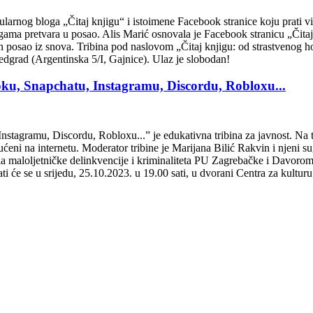
arnog bloga „Čitaj knjigu“ i istoimene Facebook stranice koju prati više
gama pretvara u posao. Alis Marić osnovala je Facebook stranicu „Čitaj k
in posao iz snova. Tribina pod naslovom „Čitaj knjigu: od strastvenog ho
edgrad (Argentinska 5/I, Gajnice). Ulaz je slobodan!
oku, Snapchatu, Instagramu, Discordu, Robloxu...
tagramu, Discordu, Robloxu...” je edukativna tribina za javnost. Na trib
ćeni na internetu. Moderator tribine je Marijana Bilić Rakvin i njeni s
a maloljetničke delinkvencije i kriminaliteta PU Zagrebačke i Davorom
 će se u srijedu, 25.10.2023. u 19.00 sati, u dvorani Centra za kultur