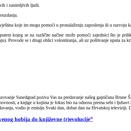
ih i zanimljivih ljudi.
pouzdanja.
ještina koje im mogu pomoći u pronalaženju zaposlenja ili u razvoju ka
utem kojeg se na različite načine može pomoći zajednici što je prilika
. Provode se i drugi oblici volontiranja, ali uz poštivanje uputa za kri
azovanje Susedgrad poziva Vas na predavanje našeg gajničana Brune Ši
hovnosti, a knjige u kojima je fokus bio na odnosu prema sebi i ljubavi
edavanja, vodio je emisiju Svaki dan, dobar dan na Hrvatskoj televiziji.
tvenog hobija do književne (r)evolucije”