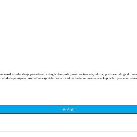
 email u svrhu slanja promotivnih i drugih obavijesti (pozivi na koncerte, izložbe, predstave i druge aktivnosti
i u bilo koje vrijeme, više informacija dobiti će te u svakom budućem newsletter-u koji će biti poslan od strane