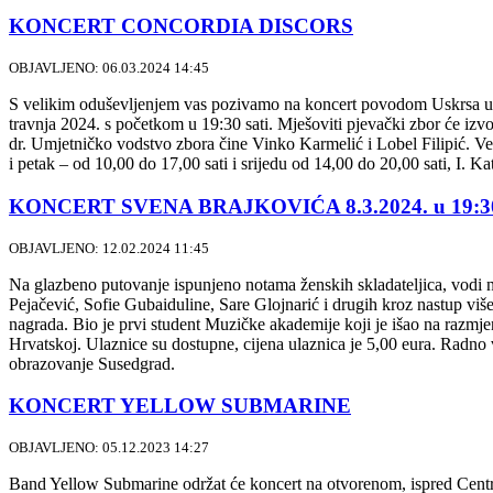
KONCERT CONCORDIA DISCORS
OBJAVLJENO: 06.03.2024 14:45
S velikim oduševljenjem vas pozivamo na koncert povodom Uskrsa u 
travnja 2024. s početkom u 19:30 sati. Mješoviti pjevački zbor će izv
dr. Umjetničko vodstvo zbora čine Vinko Karmelić i Lobel Filipić. Ves
i petak – od 10,00 do 17,00 sati i srijedu od 14,00 do 20,00 sati, I. K
KONCERT SVENA BRAJKOVIĆA 8.3.2024. u 19:30
OBJAVLJENO: 12.02.2024 11:45
Na glazbeno putovanje ispunjeno notama ženskih skladateljica, vodi n
Pejačević, Sofie Gubaiduline, Sare Glojnarić i drugih kroz nastup viš
nagrada. Bio je prvi student Muzičke akademije koji je išao na razmjen
Hrvatskoj. Ulaznice su dostupne, cijena ulaznica je 5,00 eura. Radno vr
obrazovanje Susedgrad.
KONCERT YELLOW SUBMARINE
OBJAVLJENO: 05.12.2023 14:27
Band Yellow Submarine održat će koncert na otvorenom, ispred Centra 