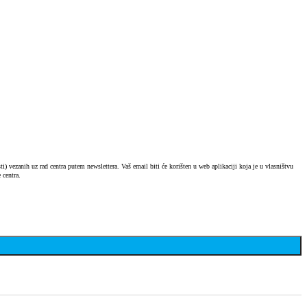
) vezanih uz rad centra putem newslettera. Vaš email biti će korišten u web aplikaciji koja je u vlasništvu
 centra.