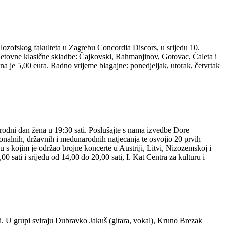
zofskog fakulteta u Zagrebu Concordia Discors, u srijedu 10.
svjetovne klasične skladbe: Čajkovski, Rahmanjinov, Gotovac, Ćaleta i
a je 5,00 eura. Radno vrijeme blagajne: ponedjeljak, utorak, četvrtak
rodni dan žena u 19:30 sati. Poslušajte s nama izvedbe Dore
ionalnih, državnih i međunarodnih natjecanja te osvojio 20 prvih
u s kojim je održao brojne koncerte u Austriji, Litvi, Nizozemskoj i
0 sati i srijedu od 14,00 do 20,00 sati, I. Kat Centra za kulturu i
i. U grupi sviraju Dubravko Jakuš (gitara, vokal), Kruno Brezak