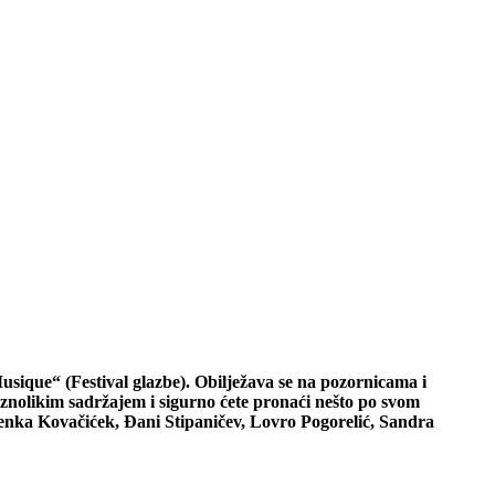
Musique“ (Festival glazbe). Obilježava se na pozornicama i
znolikim sadržajem i sigurno ćete pronaći nešto po svom
Zdenka Kovačićek, Đani Stipaničev, Lovro Pogorelić, Sandra