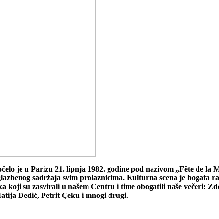
Počelo je u Parizu 21. lipnja 1982. godine pod nazivom „Fête de la 
lazbenog sadržaja svim prolaznicima. Kulturna scena je bogata ra
a koji su zasvirali u našem Centru i time obogatili naše večeri: 
tija Dedić, Petrit Çeku i mnogi drugi.