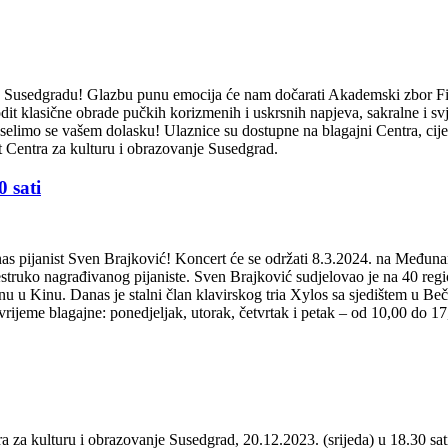
Susedgradu! Glazbu punu emocija će nam dočarati Akademski zbor Filo
odit klasične obrade pučkih korizmenih i uskrsnih napjeva, sakralne i 
elimo se vašem dolasku! Ulaznice su dostupne na blagajni Centra, cijen
at Centra za kulturu i obrazovanje Susedgrad.
 sati
as pijanist Sven Brajković! Koncert će se održati 8.3.2024. na Međuna
estruko nagrađivanog pijaniste. Sven Brajković sudjelovao je na 40 reg
u u Kinu. Danas je stalni član klavirskog tria Xylos sa sjedištem u Beč
ijeme blagajne: ponedjeljak, utorak, četvrtak i petak – od 10,00 do 17,0
za kulturu i obrazovanje Susedgrad, 20.12.2023. (srijeda) u 18.30 sat