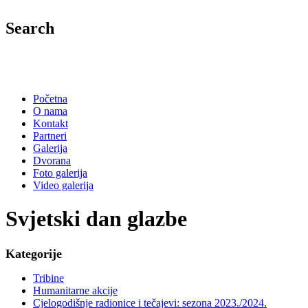
Search
Početna
O nama
Kontakt
Partneri
Galerija
Dvorana
Foto galerija
Video galerija
Svjetski dan glazbe
Kategorije
Tribine
Humanitarne akcije
Cjelogodišnje radionice i tečajevi: sezona 2023./2024.