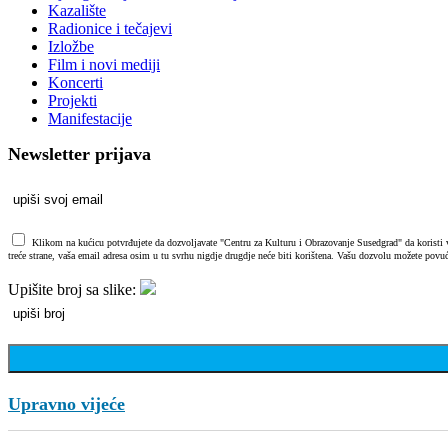
Kazalište
Radionice i tečajevi
Izložbe
Film i novi mediji
Koncerti
Projekti
Manifestacije
Newsletter prijava
Klikom na kućicu potvrđujete da dozvoljavate "Centru za Kulturu i Obrazovanje Susedgrad" da koristi vaš
treće strane, vaša email adresa osim u tu svrhu nigdje drugdje neće biti korištena. Vašu dozvolu možete povuć
Upišite broj sa slike:
Upravno vijeće