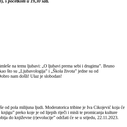
, s početkom u 19,30 sati.
mleše na temu ljubavi: „O ljubavi prema sebi i drugima”. Bruno
 kao što su „Ljubavologija” i „Škola života” jedne su od
 Dobro nam došli! Ulaz je slobodan!
 od pola milijuna ljudi. Moderatorica tribine je Iva Cikojević koja će
njigu” preko koje je od lijepih riječi i misli te promicanja kulture
bija do književne (r)evolucije” održati će se u srijedu, 22.11.2023.