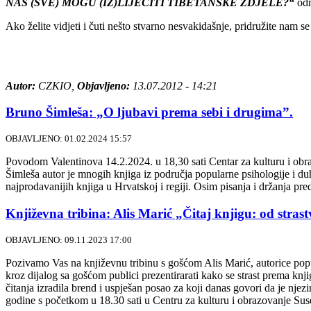
NAS (SVE) MOGU (IZ)LIJEČITI TIBETANSKE ZDJELE?“
odr
Ako želite vidjeti i čuti nešto stvarno nesvakidašnje, pridružite nam s
Autor:
CZKIO,
Objavljeno:
13.07.2012 - 14:21
Bruno Šimleša: „O ljubavi prema sebi i drugima”.
OBJAVLJENO: 01.02.2024 15:57
Povodom Valentinova 14.2.2024. u 18,30 sati Centar za kulturu i obr
Šimleša autor je mnogih knjiga iz područja popularne psihologije i du
najprodavanijih knjiga u Hrvatskoj i regiji. Osim pisanja i držanja pr
Književna tribina: Alis Marić „Čitaj knjigu: od stras
OBJAVLJENO: 09.11.2023 17:00
Pozivamo Vas na književnu tribinu s gošćom Alis Marić, autorice popul
kroz dijalog sa gošćom publici prezentirarati kako se strast prema knji
čitanja izradila brend i uspješan posao za koji danas govori da je njez
godine s početkom u 18.30 sati u Centru za kulturu i obrazovanje Sus