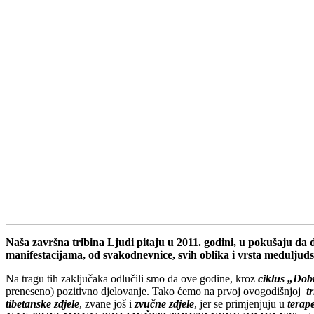
Naša završna tribina Ljudi pitaju u 2011. godini, u pokušaju da 
manifestacijama, od svakodnevnice, svih oblika i vrsta međuljud
Na tragu tih zaključaka odlučili smo da ove godine, kroz
ciklus „Dob
preneseno) pozitivno djelovanje. Tako ćemo na prvoj ovogodišnjoj
t
tibetanske zdjele
, zvane još i
zvučne zdjele
, jer se primjenjuju u
terap