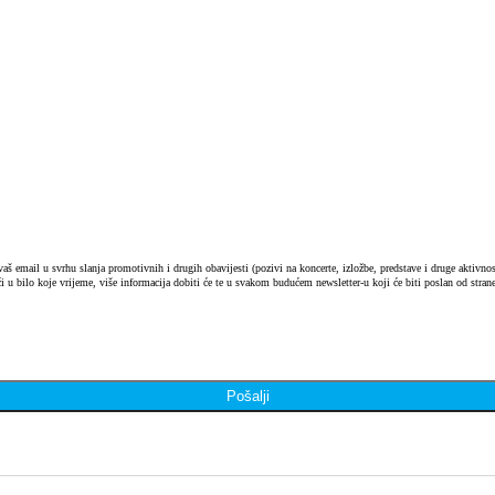
 email u svrhu slanja promotivnih i drugih obavijesti (pozivi na koncerte, izložbe, predstave i druge aktivnosti
i u bilo koje vrijeme, više informacija dobiti će te u svakom budućem newsletter-u koji će biti poslan od strane