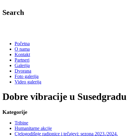
Search
Početna
O nama
Kontakt
Partneri
Galerija
Dvorana
Foto galerija
Video galerija
Dobre vibracije u Susedgradu
Kategorije
Tribine
Humanitarne akcije
Cjelogodišnje radionice i tečajevi: sezona 2023./2024.