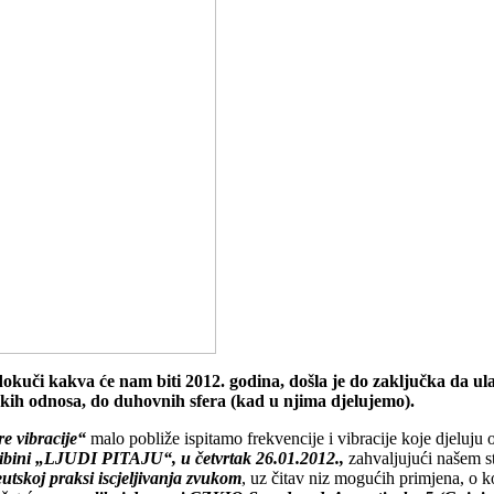
dokuči kakva će nam biti 2012. godina, došla je do zaključka da ul
skih odnosa, do duhovnih sfera (kad u njima djelujemo).
re vibracije“
malo pobliže ispitamo frekvencije i vibracije koje djeluju o
ribini „LJUDI PITAJU“, u četvrtak 26.01.2012.,
zahvaljujući našem
eutskoj praksi iscjeljivanja zvukom
, uz čitav niz mogućih primjena, o 