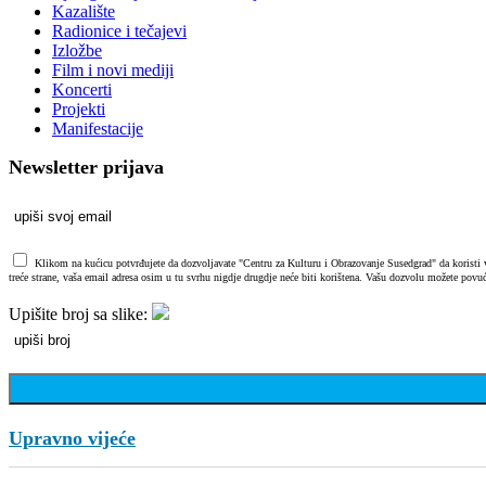
Kazalište
Radionice i tečajevi
Izložbe
Film i novi mediji
Koncerti
Projekti
Manifestacije
Newsletter prijava
Klikom na kućicu potvrđujete da dozvoljavate "Centru za Kulturu i Obrazovanje Susedgrad" da koristi vaš
treće strane, vaša email adresa osim u tu svrhu nigdje drugdje neće biti korištena. Vašu dozvolu možete povuć
Upišite broj sa slike:
Upravno vijeće