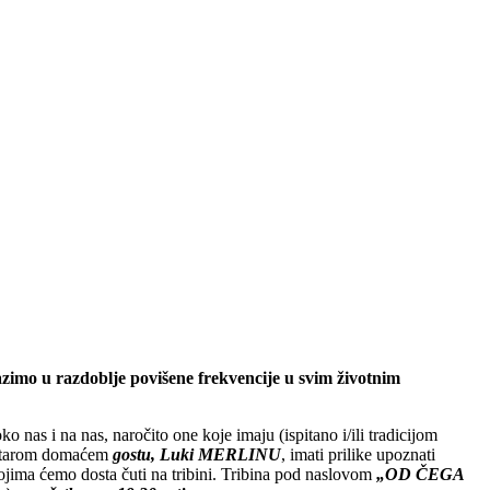
azimo u razdoblje povišene frekvencije u svim životnim
ko nas i na nas, naročito one koje imaju (ispitano i/ili tradicijom
 starom domaćem
gostu, Luki MERLINU
, imati prilike upoznati
kojima ćemo dosta čuti na tribini. Tribina pod naslovom
„OD ČEGA