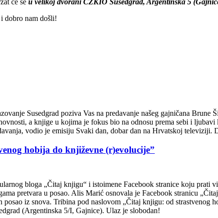
žat će se
u velikoj dvorani CZKIO Susedgrad, Argentinska 5 (Gajnice)
e i dobro nam došli!
azovanje Susedgrad poziva Vas na predavanje našeg gajničana Brune Ši
hovnosti, a knjige u kojima je fokus bio na odnosu prema sebi i ljubavi
edavanja, vodio je emisiju Svaki dan, dobar dan na Hrvatskoj televiziji.
tvenog hobija do književne (r)evolucije”
arnog bloga „Čitaj knjigu“ i istoimene Facebook stranice koju prati više
gama pretvara u posao. Alis Marić osnovala je Facebook stranicu „Čitaj k
in posao iz snova. Tribina pod naslovom „Čitaj knjigu: od strastvenog ho
edgrad (Argentinska 5/I, Gajnice). Ulaz je slobodan!