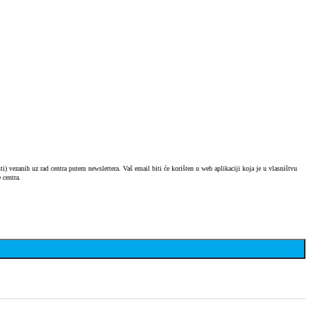
) vezanih uz rad centra putem newslettera. Vaš email biti će korišten u web aplikaciji koja je u vlasništvu
 centra.