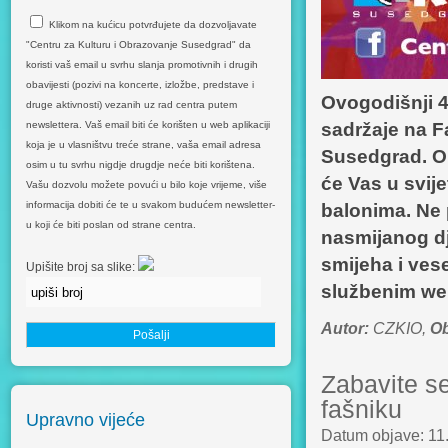
Klikom na kućicu potvrđujete da dozvoljavate
"Centru za Kulturu i Obrazovanje Susedgrad" da
koristi vaš email u svrhu slanja promotivnih i drugih
obavijesti (pozivi na koncerte, izložbe, predstave i
Ovogodišnji 4
druge aktivnosti) vezanih uz rad centra putem
newslettera. Vaš email biti će korišten u web aplikaciji
sadržaje na F
koja je u vlasništvu treće strane, vaša email adresa
Susedgrad. On
osim u tu svrhu nigdje drugdje neće biti korištena.
će Vas u svije
Vašu dozvolu možete povući u bilo koje vrijeme, više
informacija dobiti će te u svakom budućem newsletter-
balonima. Ne 
u koji će biti poslan od strane centra.
nasmijanog dj
smijeha i ves
Upišite broj sa slike:
službenim web
Autor:
CZKIO,
Ob
Zabavite s
fašniku
Upravno vijeće
Datum objave: 11