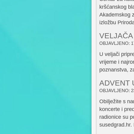
kršćanskog bla
Akademskog zb
izložbu Prirod
VELJAČA
OBJAVLJENO: 17
U veljači pripr
vrijeme i najr
poznanstva, z
ADVENT 
OBJAVLJENO: 23
Obilježite s n
koncerte i pre
radionice su p
susedgrad.hr.