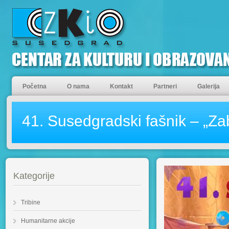
Početna
O nama
Kontakt
Partneri
Galerija
41. Susedgradski fašnik – „Za
Kategorije
Tribine
Humanitarne akcije