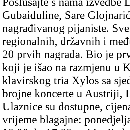
Poslušajte s nama izvedbe D
Gubaiduline, Sare Glojnarić
nagrađivanog pijaniste. Sve
regionalnih, državnih i međ
20 prvih nagrada. Bio je p
koji je išao na razmjenu u K
klavirskog tria Xylos sa sj
brojne koncerte u Austriji, 
Ulaznice su dostupne, cijen
vrijeme blagajne: ponedjelja