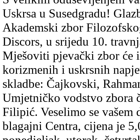
Uskrsa u Susedgradu! Glaz
Akademski zbor Filozofsko
Discors, u srijedu 10. travn
Mješoviti pjevački zbor će 
korizmenih i uskrsnih napje
skladbe: Čajkovski, Rahmanj
Umjetničko vodstvo zbora č
Filipić. Veselimo se vašem 
blagajni Centra, cijena je 5
ponedjeljak, utorak, četvrta