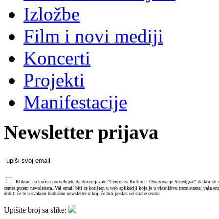
Izložbe
Film i novi mediji
Koncerti
Projekti
Manifestacije
Newsletter prijava
Klikom na kućicu potvrđujete da dozvoljavate "Centru za Kulturu i Obrazovanje Susedgrad" da koristi va
centra putem newslettera. Vaš email biti će korišten u web aplikaciji koja je u vlasništvu treće strane, vaša 
dobiti će te u svakom budućem newsletter-u koji će biti poslan od strane centra.
Upišite broj sa slike: