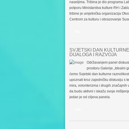
naseljima. Tribina je dio programa Labo
potporu Ministarstva kulture RH i Zakl
tribine je umjetnička organizacija Otvo
Centrom za kulturu i obrazovanje Sus
Više
SVJETSKI DAN KULTURNE
DIJALOGA I RAZVOJA
Održavanjem panel diskusije
prostoru Galerije „Idealni g
ćemo Svjetski dan kulturne raznolikosti
upoznati kroz zajedničku diskusiju s t
mira, volonterizma i drugih značajnih 
da budu aktivni i iskažu svoje mišljen
jedan je od ciljeva panela.
Više