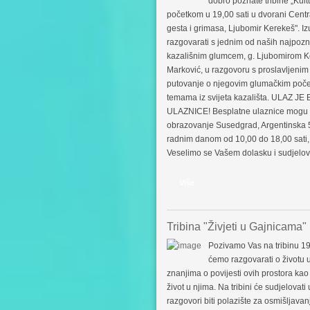
dobro poznate tribine „Kultu
početkom u 19,00 sati u dvorani Cent
gesta i grimasa, Ljubomir Kerekeš". Izu
razgovarati s jednim od naših najpozna
kazališnim glumcem, g. Ljubomirom Ke
Marković, u razgovoru s proslavljenim
putovanje o njegovim glumačkim počec
temama iz svijeta kazališta. ULAZ
ULAZNICE! Besplatne ulaznice mogu se
obrazovanje Susedgrad, Argentinska 5
radnim danom od 10,00 do 18,00 sati, I
Veselimo se Vašem dolasku i sudjelovan
Više
Tribina "Živjeti u Gajnicama"
Pozivamo Vas na tribinu 19
ćemo razgovarati o životu u
znanjima o povijesti ovih prostora kao
život u njima. Na tribini će sudjelovati
razgovori biti polazište za osmišljavan