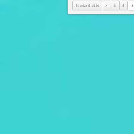
Stranica (3 od 9)
<
1
2
3