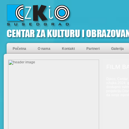
Početna
O nama
Kontakt
Partneri
Galerija
FILM B
Djeco, Centar 
ožujka 2024. g
dostupno svima
projekciju Dis
da svoje mjest