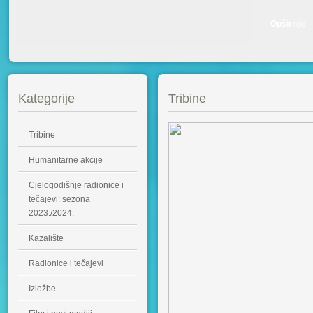
Opširnije
Kategorije
Tribine
Tribine
Humanitarne akcije
Cjelogodišnje radionice i
tečajevi: sezona
2023./2024.
Kazalište
Radionice i tečajevi
Izložbe