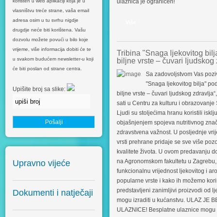
ulaznica je ograničen!
korišten u web aplikaciji koja je u
vlasništvu treće strane, vaša email
adresa osim u tu svrhu nigdje
Više
drugdje neće biti korištena. Vašu
dozvolu možete povući u bilo koje
vrijeme, više informacija dobiti će te
Tribina "Snaga ljekovitog bilj
biljne vrste – čuvari ljudskog
u svakom budućem newsletter-u koji
će biti poslan od strane centra.
Sa zadovoljstvom Vas poziv
"Snaga ljekovitog bilja" po
Upišite broj sa slike:
biljne vrste – čuvari ljudskog zdravlja
sati u Centru za kulturu i obrazovanje
Ljudi su stoljećima hranu koristili iskl
objašnjenjem spojeva nutritivnog znač
zdravstvena važnost. U posljednje vrije
vrsti prehrane pridaje se sve više pozo
kvalitete života. U ovom predavanju do
na Agronomskom fakultetu u Zagrebu, u
Upravno vijeće
funkcionalnu vrijednost ljekovitog i ar
popularne vrste i kako ih možemo korist
predstavljeni zanimljivi proizvodi od lj
Dokumenti i natječaji
mogu izraditi u kućanstvu. ULAZ 
ULAZNICE! Besplatne ulaznice mogu se