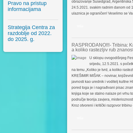
obrazovanje Susedgrad, Argentinska 5
Pravo na pristup
24.5.2021. svakim radnim danom od 10,0
informacijama
ulaznica je ograničen! Veselimo se V
Više
Strategija Centra za
razdoblje od 2022.
do 2025. g.
RASPRODANO!!!- Tribina: Kreš
a koliko rastezljiv rub znanost
U sklopu ovogodišnjeg Festi
srijedu, 12.5.2021. s početk
na temu „Koliko je tvrd, a koliko rastezl
KREŠIMIR MIŠAK – novinar, književnik i
javnosti kao urednik i voditelj kultne 
pored toga je i nagrađivani pisac znans
knjiga koje se stalno nalaze pri vrhu to
područje teorija zavjera, misterioznos
Kroz otvoreni i kritički razgovor tribin
Više