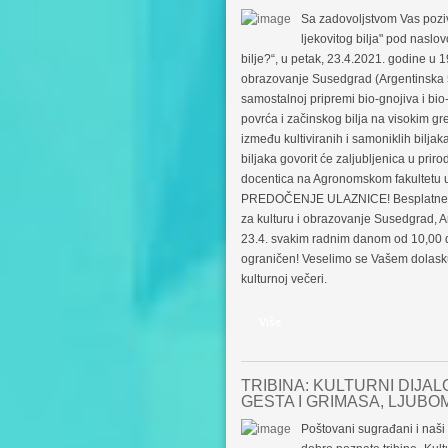
Sa zadovoljstvom Vas poziv
ljekovitog bilja" pod naslov
bilje?“, u petak, 23.4.2021. godine u 19
obrazovanje Susedgrad (Argentinska 5
samostalnoj pripremi bio-gnojiva i bio
povrća i začinskog bilja na visokim gr
između kultiviranih i samoniklih bilja
biljaka govorit će zaljubljenica u prir
docentica na Agronomskom fakultet
PREDOČENJE ULAZNICE! Besplatne ul
za kulturu i obrazovanje Susedgrad, A
23.4. svakim radnim danom od 10,00 do 
ograničen! Veselimo se Vašem dolasku 
kulturnoj večeri.
Više
TRIBINA: KULTURNI DIJAL
GESTA I GRIMASA, LJUBO
Poštovani sugrađani i naši c