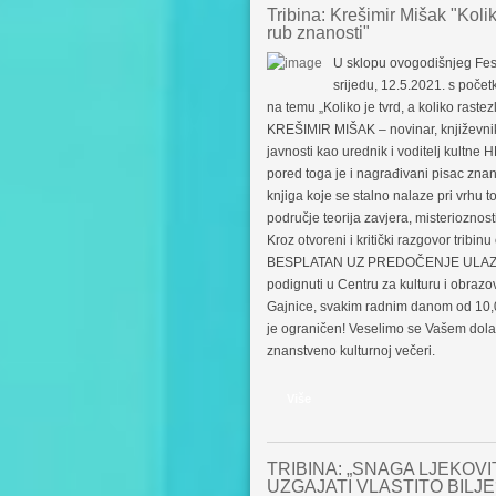
Tribina: Krešimir Mišak "Koliko
rub znanosti"
U sklopu ovogodišnjeg Festi
srijedu, 12.5.2021. s početk
na temu „Koliko je tvrd, a koliko rastezl
KREŠIMIR MIŠAK – novinar, književnik i
javnosti kao urednik i voditelj kultne 
pored toga je i nagrađivani pisac znans
knjiga koje se stalno nalaze pri vrhu to
područje teorija zavjera, misterioznos
Kroz otvoreni i kritički razgovor tribi
BESPLATAN UZ PREDOČENJE ULAZNIC
podignuti u Centru za kulturu i obraz
Gajnice, svakim radnim danom od 10,00 
je ograničen! Veselimo se Vašem dolas
znanstveno kulturnoj večeri.
Više
TRIBINA: „SNAGA LJEKOVI
UZGAJATI VLASTITO BILJE