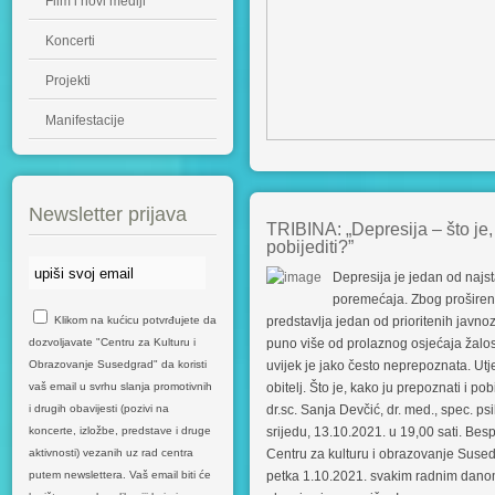
Film i novi mediji
Koncerti
Projekti
Manifestacije
Newsletter prijava
TRIBINA: „Depresija – što je,
pobijediti?”
Depresija je jedan od najst
poremećaja. Zbog proširenos
predstavlja jedan od prioritenih javn
Klikom na kućicu potvrđujete da
puno više od prolaznog osjećaja žalosti
dozvoljavate "Centru za Kulturu i
uvijek je jako često neprepoznata. Utje
Obrazovanje Susedgrad" da koristi
obitelj. Što je, kako ju prepoznati i po
vaš email u svrhu slanja promotivnih
dr.sc. Sanja Devčić, dr. med., spec. psih
i drugih obavijesti (pozivi na
srijedu, 13.10.2021. u 19,00 sati. Be
koncerte, izložbe, predstave i druge
Centru za kulturu i obrazovanje Sused
aktivnosti) vezanih uz rad centra
petka 1.10.2021. svakim radnim danom o
putem newslettera. Vaš email biti će