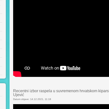
a
Recentni izbor raspela u suvremenom hrvatskom kiparst
Ujević
Datum objave: 14.12.2021, 11:18