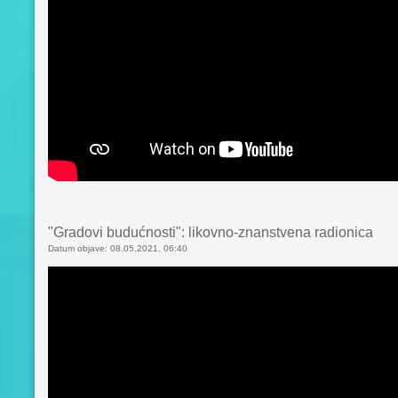
"Gradovi budućnosti": likovno-znanstvena radionica
Datum objave: 08.05.2021, 06:40