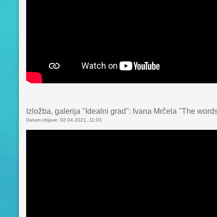
Izložba, galerija "Idealni grad": Ivana Mrčela "The wor
Datum objave: 02.04.2021, 11:03