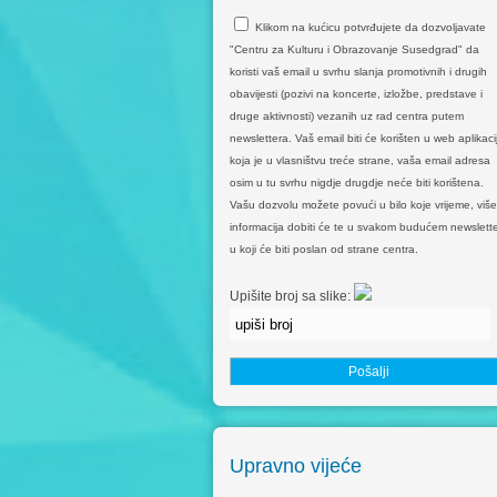
Klikom na kućicu potvrđujete da dozvoljavate
"Centru za Kulturu i Obrazovanje Susedgrad" da
koristi vaš email u svrhu slanja promotivnih i drugih
obavijesti (pozivi na koncerte, izložbe, predstave i
druge aktivnosti) vezanih uz rad centra putem
newslettera. Vaš email biti će korišten u web aplikacij
koja je u vlasništvu treće strane, vaša email adresa
osim u tu svrhu nigdje drugdje neće biti korištena.
Vašu dozvolu možete povući u bilo koje vrijeme, više
informacija dobiti će te u svakom budućem newslette
u koji će biti poslan od strane centra.
Upišite broj sa slike:
Upravno vijeće