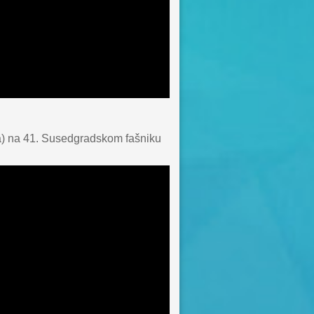
ama) na 41. Susedgradskom fašniku