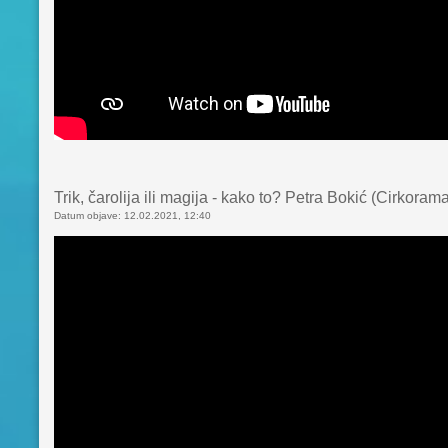
Trik, čarolija ili magija - kako to? Petra Bokić (Cirkor
Datum objave: 12.02.2021, 12:40