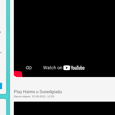
i
r-
Play Harms u Susedgradu
Datum objave: 15.09.2021, 13:53