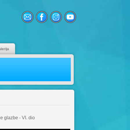
lerija
lazbe - VI. dio