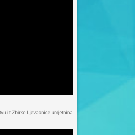
vu iz Zbirke Ljevaonice umjetnina