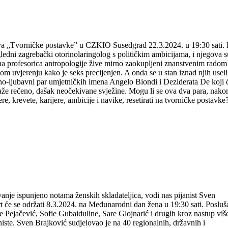
„Tvorničke postavke“ Kazališta Moruzgva,
 19,30 sati
va „Tvorničke postavke” u CZKIO Susedgrad 22.3.2024. u 19:30 sati. 
ledni zagrebački otorinolaringolog s političkim ambicijama, i njegova 
a profesorica antropologije žive mirno zaokupljeni znanstvenim radom 
 uvjerenju kako je seks precijenjen. A onda se u stan iznad njih useli
no-ljubavni par umjetničkih imena Angelo Biondi i Deziderata De koji 
blaže rečeno, dašak neočekivane svježine. Mogu li se ova dva para, nako
ere, krevete, karijere, ambicije i navike, resetirati na tvorničke postavke
VENA BRAJKOVIĆA 8.3.2024. u 19:30 sa
nje ispunjeno notama ženskih skladateljica, vodi nas pijanist Sven
 će se održati 8.3.2024. na Međunarodni dan žena u 19:30 sati. Posluša
Pejačević, Sofie Gubaiduline, Sare Glojnarić i drugih kroz nastup viš
iste. Sven Brajković sudjelovao je na 40 regionalnih, državnih i