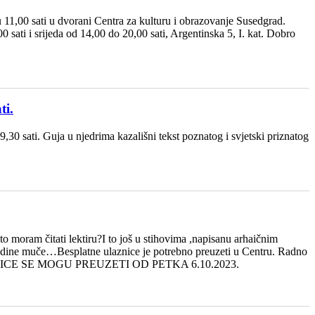
11,00 sati u dvorani Centra za kulturu i obrazovanje Susedgrad.
 sati i srijeda od 14,00 do 20,00 sati, Argentinska 5, I. kat. Dobro
ti.
sati. Guja u njedrima kazališni tekst poznatog i svjetski priznatog
oram čitati lektiru?I to još u stihovima ,napisanu arhaičnim
godine muče…Besplatne ulaznice je potrebno preuzeti u Centru. Radno
. kat ULAZNICE SE MOGU PREUZETI OD PETKA 6.10.2023.