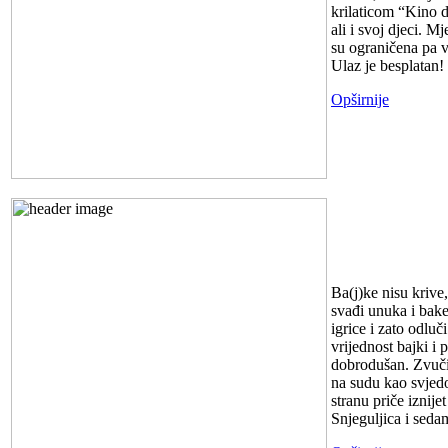
krilaticom “Kino d
ali i svoj djeci. M
su ograničena pa 
Ulaz je besplatan!
Opširnije
Predstava 
Ba(j)ke nisu krive
svađi unuka i bake
igrice i zato odlu
vrijednost bajki i 
dobrodušan. Zvuči 
na sudu kao svjedoc
stranu priče iznije
Snjeguljica i seda