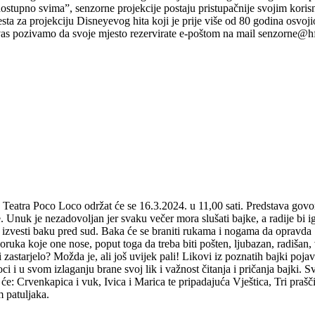
ostupno svima”, senzorne projekcije postaju pristupačnije svojim koris
jesta za projekciju Disneyevog hita koji je prije više od 80 godina osvojio
vas pozivamo da svoje mjesto rezervirate e-poštom na mail senzorne@hf
BA(J)KE NISU KRIVE 16.3.2024. u 11,00 sa
, Teatra Poco Loco održat će se 16.3.2024. u 11,00 sati. Predstava govo
. Unuk je nezadovoljan jer svaku večer mora slušati bajke, a radije bi i
či izvesti baku pred sud. Baka će se braniti rukama i nogama da opravda
poruka koje one nose, poput toga da treba biti pošten, ljubazan, radišan, 
zastarjelo? Možda je, ali još uvijek pali! Likovi iz poznatih bajki pojav
i i u svom izlaganju brane svoj lik i važnost čitanja i pričanja bajki. S
t će: Crvenkapica i vuk, Ivica i Marica te pripadajuća Vještica, Tri prašč
m patuljaka.