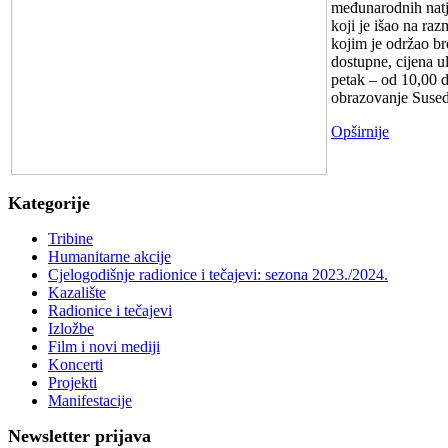
međunarodnih natje
koji je išao na ra
kojim je održao br
dostupne, cijena u
petak – od 10,00 do
obrazovanje Sused
Opširnije
Kategorije
Tribine
Humanitarne akcije
Cjelogodišnje radionice i tečajevi: sezona 2023./2024.
Kazalište
Radionice i tečajevi
Izložbe
Film i novi mediji
Koncerti
Projekti
Manifestacije
Newsletter prijava