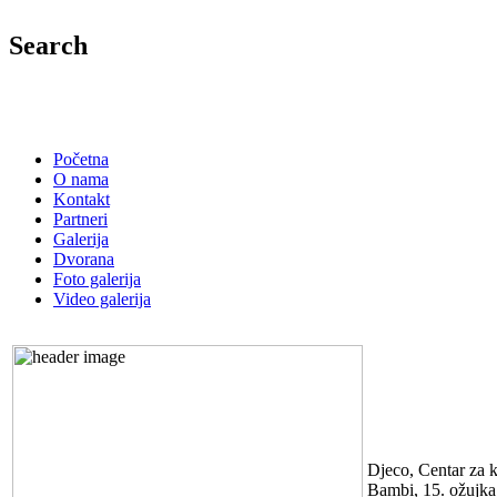
Search
Početna
O nama
Kontakt
Partneri
Galerija
Dvorana
Foto galerija
Video galerija
FILM BAM
Djeco, Centar za k
Bambi, 15. ožujka