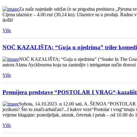
Za naše najmlađe održat će se prigodna predstava „Pjesma sv
Cijena ulaznice – 4.00 eur (30,14 kn). Ulaznice su u prodaji. Radno vr
došli!
Više
NOĆ KAZALIŠTA; “Guja u njedrima” triler komedija
NOĆ KAZALIŠTA; “Guja u njedrima” (“Snake In The Grass” 200
autora Alana Ayckbourna koja na zanimljiv i intrigantan način donosi d
Više
Premijera predstave “POSTOLAR I VRAG“-kazališ
Subota, 14.10.2023. u 12.00 sati. A. ŠENOA “POSTOLAR I VRA
jezikom? Što to znači-arhaičan?...I kakve veze“Postolar i vrag“imaj
vrijeme blagajne: ponedjeljak, utorak, četvrtak i petak – od 10.0
Više