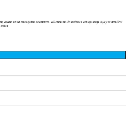
) vezanih uz rad centra putem newslettera. Vaš email biti će korišten u web aplikaciji koja je u vlasništvu
 centra.