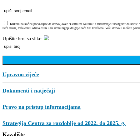
Klikom na kućicu potvrđujete da dozvoljavate "Centru za Kulturu i Obrazovanje Susedgrad" da koristi vaš
treće strane, vaša email adresa osim u tu svrhu nigdje drugdje neće biti korištena. Vašu dozvolu možete povuć
Upišite broj sa slike:
Upravno vijeće
Dokumenti i natječaji
Pravo na pristup informacijama
Strategija Centra za razdoblje od 2022. do 2025. g.
Kazalište