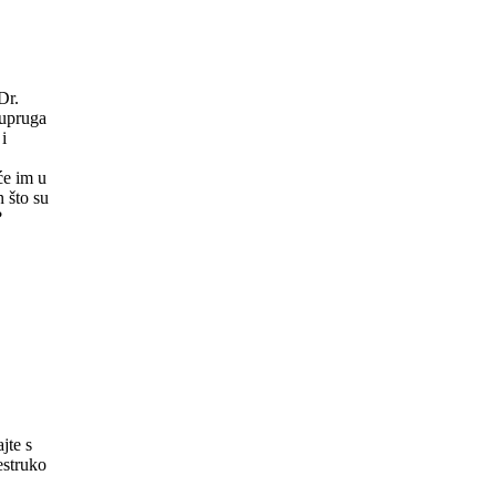
Dr.
supruga
i
će im u
n što su
?
ti
jte s
estruko