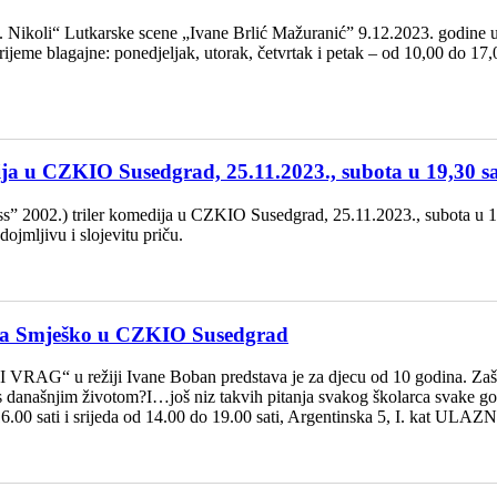
. Nikoli“ Lutkarske scene „Ivane Brlić Mažuranić” 9.12.2023. godine u 
ijeme blagajne: ponedjeljak, utorak, četvrtak i petak – od 10,00 do 17,00
 u CZKIO Susedgrad, 25.11.2023., subota u 19,30 sa
2.) triler komedija u CZKIO Susedgrad, 25.11.2023., subota u 19,30 
ojmljivu i slojevitu priču.
ta Smješko u CZKIO Susedgrad
G“ u režiji Ivane Boban predstava je za djecu od 10 godina. Zašto m
u s današnjim životom?I…još niz takvih pitanja svakog školarca svake 
0 do 16.00 sati i srijeda od 14.00 do 19.00 sati, Argentinska 5, I