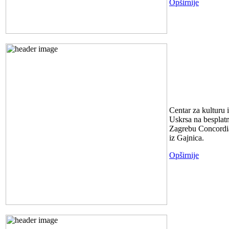
Opširnije
USKRS U
Centar za kulturu
Uskrsa na besplatn
Zagrebu Concordia
iz Gajnica.
Opširnije