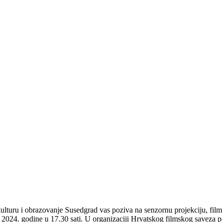
BI - SENZORNA PROJEKCIJA
ulturu i obrazovanje Susedgrad vas poziva na senzornu projekciju, film
 2024. godine u 17.30 sati. U organizaciji Hrvatskog filmskog saveza 