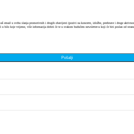
 email u svrhu slanja promotivnih i drugih obavijesti (pozivi na koncerte, izložbe, predstave i druge aktivnosti
i u bilo koje vrijeme, više informacija dobiti će te u svakom budućem newsletter-u koji će biti poslan od strane