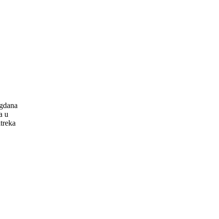
U
agdana
a u
treka