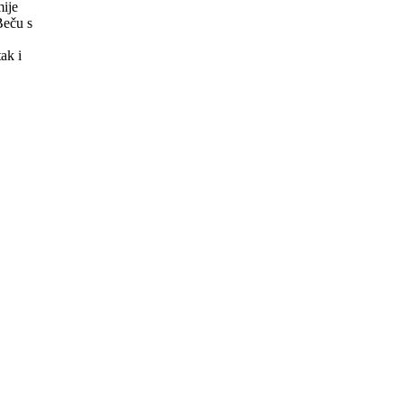
mije
Beču s
ak i