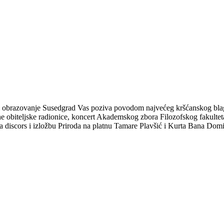
 SUSEDGRADU / VUZEM U SUSEDGRAD
 i obrazovanje Susedgrad Vas poziva povodom najvećeg kršćanskog bl
e obiteljske radionice, koncert Akademskog zbora Filozofskog fakultet
 discors i izložbu Priroda na platnu Tamare Plavšić i Kurta Bana Domi