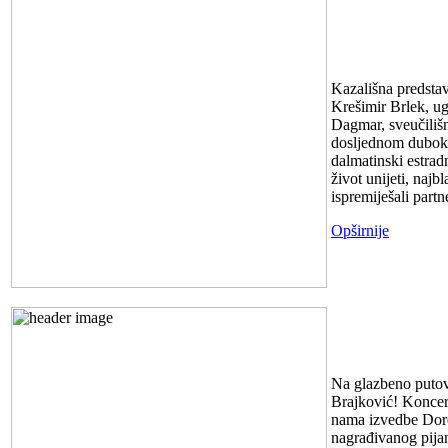
Predstava 
22.3.2024. u
Kazališna predsta
Krešimir Brlek, ug
Dagmar, sveučilišn
dosljednom dubokom
dalmatinski estrad
život unijeti, naj
ispremiješali partn
Opširnije
KONCERT S
Na glazbeno putova
Brajković! Koncert
nama izvedbe Dore 
nagrađivanog pijan