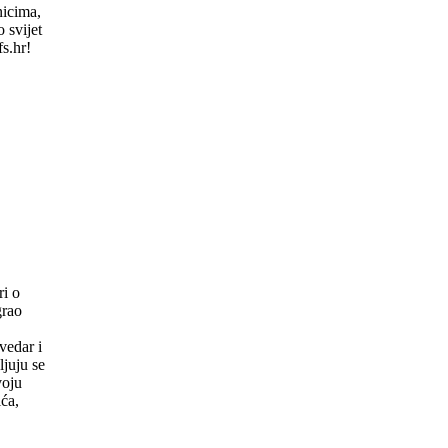
nicima,
 svijet
s.hr!
ti
ri o
grao
vedar i
ljuju se
voju
ića,