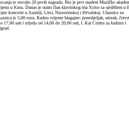
canja te osvojio 20 prvih nagrada. Bio je prvi student Muzičke akade
zmjenu u Kinu. Danas je stalni član klavirskog tria Xylos sa sjedištem u 
ojne koncerte u Austriji, Litvi, Nizozemskoj i Hrvatskoj. Ulaznice su
laznica je 5,00 eura. Radno vrijeme blagajne: ponedjeljak, utorak, četvrt
 17,00 sati i srijedu od 14,00 do 20,00 sati, I. Kat Centra za kulturu i
grad.