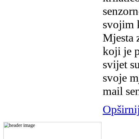
senzorn
svojim k
Mjesta 
koji je 
svijet 
svoje m
mail se
Opširni
Preds