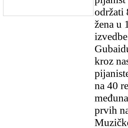
održati
žena u 
izvedbe
Gubaidu
kroz na
pijanis
na 40 r
međunar
prvih na
Muzičke