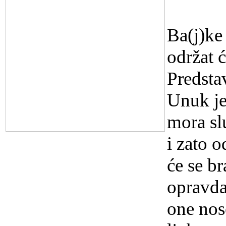
16.3.20
Ba(j)ke
održat ć
Predsta
Unuk je
mora slu
i zato o
će se b
opravda
one nose