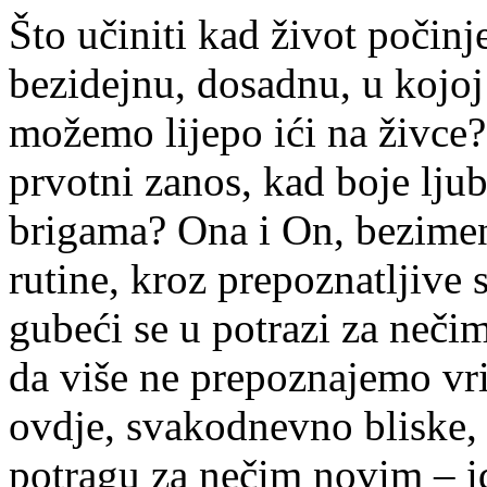
Što učiniti kad život počinje
bezidejnu, dosadnu, u kojoj
možemo lijepo ići na živce?
prvotni zanos, kad boje lju
brigama? Ona i On, bezimeni
rutine, kroz prepoznatljive 
gubeći se u potrazi za neč
da više ne prepoznajemo vri
ovdje, svakodnevno bliske, 
potragu za nečim novim – i