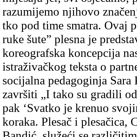
razumijemo njihovo značenj
tko pod time smatra. Ovaj p
ruke šute” plesna je predsta
koreografska koncepcija nas
istraživačkog teksta o part
socijalna pedagoginja Sara 
završiti „I tako su gradili o
pak ‘Svatko je krenuo svoji
koraka. Plesač i plesačica, 
Bandić, služeći se različiti