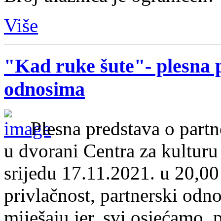
Više
"Kad ruke šute"- plesna 
odnosima
Plesna predstava o part
u dvorani Centra za kulturu
srijedu 17.11.2021. u 20,00 
privlačnost, partnerski odno
miješaju jer, svi osjećamo