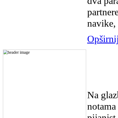
dva para
partnere
navike, 
Opširni
KONC
BRAJK
sati
Na glaz
notama 
pijanis