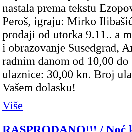
nastala prema tekstu Ezopov
Peroš, igraju: Mirko Ilibaši
prodaji od utorka 9.11.. a 
i obrazovanje Susedgrad, Ar
radnim danom od 10,00 do 18
ulaznice: 30,00 kn. Broj ul
Vašem dolasku!
Više
RASPRODANO!!! / Noć ka