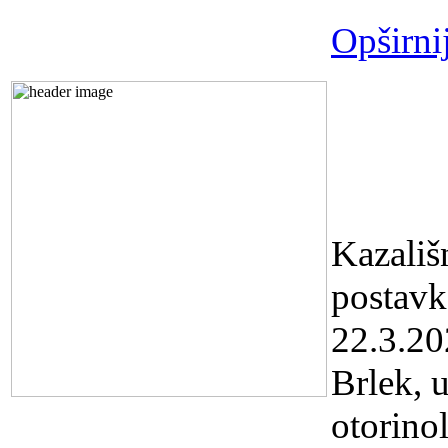
Opširni
Predst
Kazali
19,30 s
Kazališ
postav
22.3.20
Brlek, 
otorino