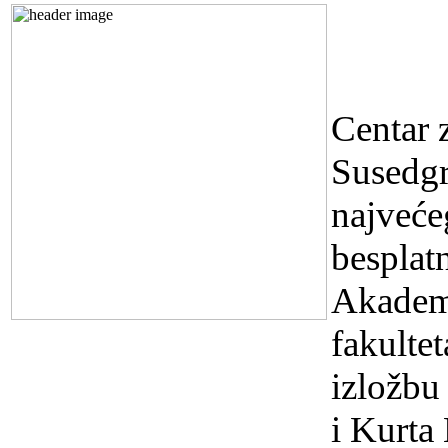
USKR
VUZE
Centar 
Susedg
najveće
besplatn
Akadem
fakulte
izložbu
i Kurta