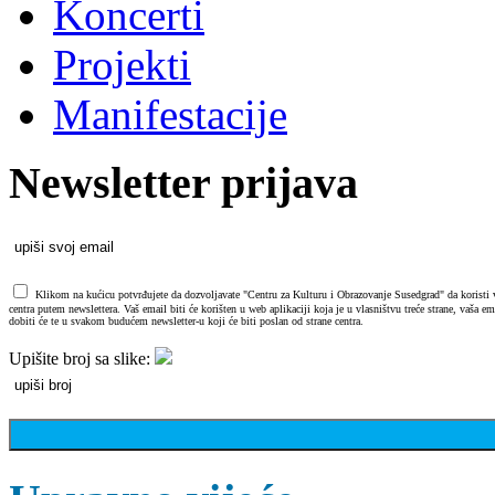
Koncerti
Projekti
Manifestacije
Newsletter prijava
Klikom na kućicu potvrđujete da dozvoljavate "Centru za Kulturu i Obrazovanje Susedgrad" da koristi va
centra putem newslettera. Vaš email biti će korišten u web aplikaciji koja je u vlasništvu treće strane, vaša 
dobiti će te u svakom budućem newsletter-u koji će biti poslan od strane centra.
Upišite broj sa slike: