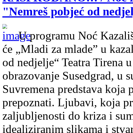
"Nemreš pobjeć od nedjelj
U programu Noć Kazališ
će „Mladi za mlade” u kaza
od nedjelje“ Teatra Tirena u
obrazovanje Susedgrad, u su
Suvremena predstava koja pr
prepoznati. Ljubavi, koja pr
zaljubljenosti do kriza i sum
idealiziranim slikama i stva