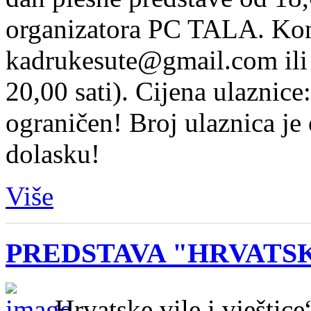
organizatora PC TALA. Kont
kadrukesute@gmail.com ili
20,00 sati). Cijena ulaznice
ograničen! Broj ulaznica je
dolasku!
Više
PREDSTAVA "HRVATSK
„Hrvatske vile i vještice