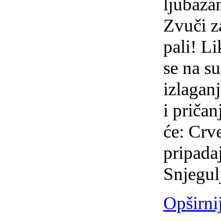
ljubaza
Zvuči za
pali! Li
se na s
izlaganj
i pričan
će: Crve
pripadaj
Snjegul
Opširni