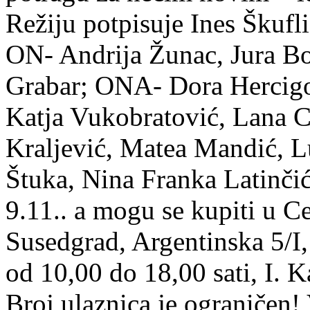
Režiju potpisuje Ines Škufl
ON- Andrija Žunac, Jura Bo
Grabar; ONA- Dora Hercigo
Katja Vukobratović, Lana C
Kraljević, Matea Mandić, L
Štuka, Nina Franka Latinčić
9.11.. a mogu se kupiti u C
Susedgrad, Argentinska 5/I
od 10,00 do 18,00 sati, I. K
Broj ulaznica je ograničen!