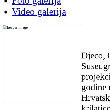
Foto galerija
Video galerija
FILM
PROJ
Djeco, 
Susedgr
projekc
godine u
Hrvatsk
krilati