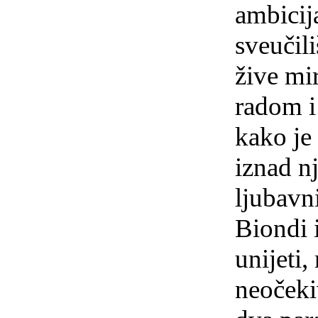
ambicij
sveučil
žive mi
radom i
kako je 
iznad nj
ljubavn
Biondi 
unijeti,
neočeki