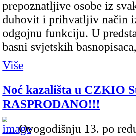
prepoznatljive osobe iz sva
duhovit i prihvatljiv način 
odgojnu funkciju. U predsta
basni svjetskih basnopisaca
Više
Noć kazališta u CZKIO Su
RASPRODANO!!!
Ovogodišnju 13. po redu