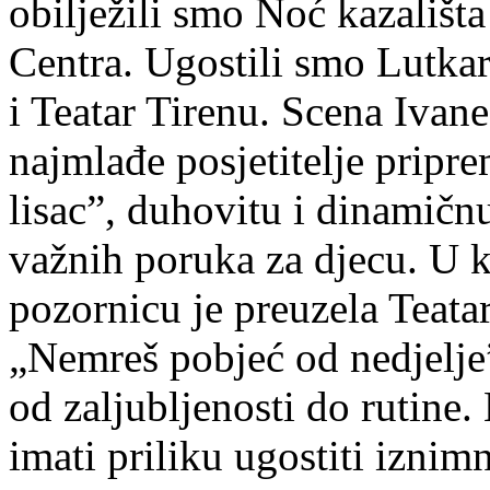
obilježili smo Noć kazališt
Centra. Ugostili smo Lutka
i Teatar Tirenu. Scena Ivan
najmlađe posjetitelje pripr
lisac”, duhovitu i dinamičn
važnih poruka za djecu. U 
pozornicu je preuzela Teata
„Nemreš pobjeć od nedjelje
od zaljubljenosti do rutin
imati priliku ugostiti izni