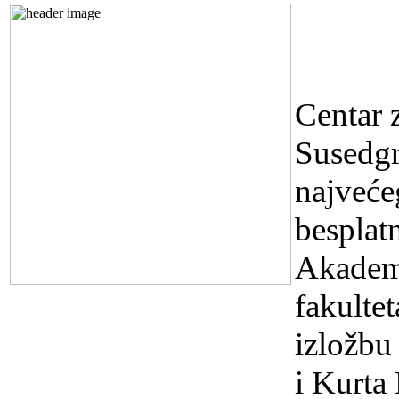
USKR
VUZE
Centar 
Susedg
najveće
besplatn
Akadem
fakulte
izložbu
i Kurta