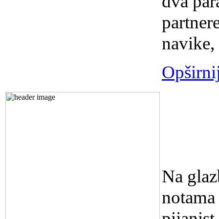
dva para
partnere
navike, 
Opširni
KONC
BRAJK
sati
Na glaz
notama 
pijanis