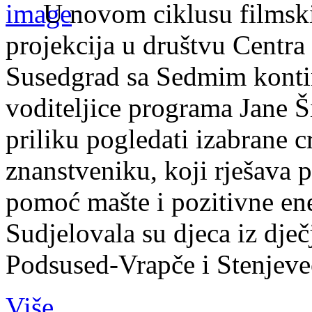
U novom ciklusu filmski
projekcija u društvu Centra
Susedgrad sa Sedmim kont
voditeljice programa Jane Ši
priliku pogledati izabrane 
znanstveniku, koji rješava 
pomoć mašte i pozitivne ene
Sudjelovala su djeca iz dječ
Podsused-Vrapče i Stenjevec
Više