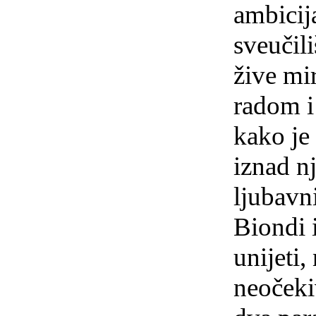
ambicij
sveučil
žive mi
radom i
kako je 
iznad nj
ljubavn
Biondi 
unijeti,
neočeki