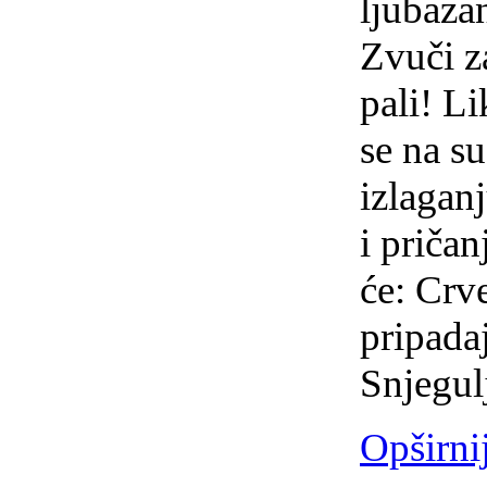
ljubaza
Zvuči za
pali! Li
se na s
izlaganj
i pričan
će: Crve
pripadaj
Snjegul
Opširni