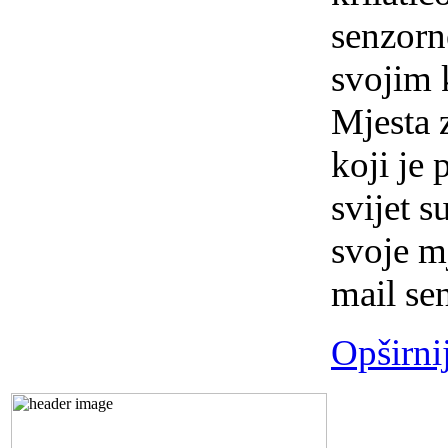
senzorn
svojim k
Mjesta 
koji je 
svijet 
svoje m
mail se
Opširni
Preds