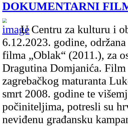
DOKUMENTARNI FIL
U Centru za kulturu i o
6.12.2023. godine, održana
filma „Oblak“ (2011.), za 
Dragutina Domjanića. Film 
zagrebačkog maturanta Luke
smrt 2008. godine te višem
počiniteljima, potresli su h
neviđenu građansku kampanj