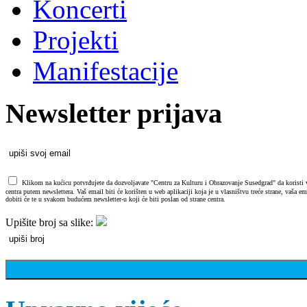
Koncerti
Projekti
Manifestacije
Newsletter prijava
Klikom na kućicu potvrđujete da dozvoljavate "Centru za Kulturu i Obrazovanje Susedgrad" da koristi va
centra putem newslettera. Vaš email biti će korišten u web aplikaciji koja je u vlasništvu treće strane, vaša 
dobiti će te u svakom budućem newsletter-u koji će biti poslan od strane centra.
Upišite broj sa slike: