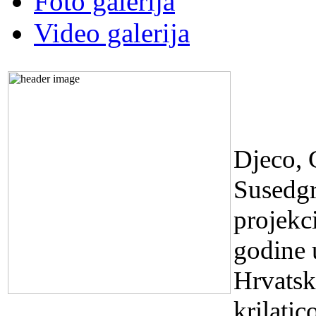
Foto galerija
Video galerija
FILM
PROJ
Djeco, 
Susedgr
projekc
godine u
Hrvatsk
krilati