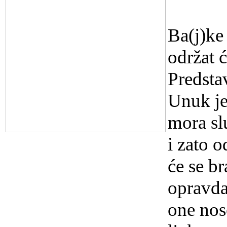
16.3.20
Ba(j)ke
održat ć
Predsta
Unuk je
mora slu
i zato o
će se b
opravda
one nose