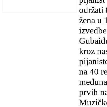
održati
žena u 
izvedbe
Gubaidu
kroz na
pijanis
na 40 r
međunar
prvih na
Muzičke