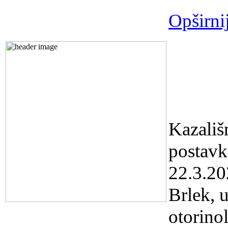
Opširni
Predst
Kazali
19,30 s
Kazališ
postav
22.3.20
Brlek, 
otorino