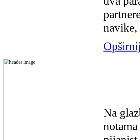
dva para
partnere
navike, 
Opširni
KONC
BRAJK
sati
Na glaz
notama 
pijanis