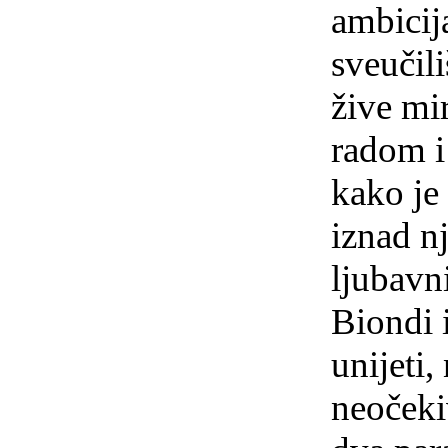
ambicij
sveučil
žive mi
radom i
kako je 
iznad nj
ljubavn
Biondi 
unijeti,
neočeki