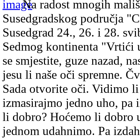
Na radost mnogih mališa
Susedgradskog područja "C
Susedgrad 24., 26. i 28. sv
Sedmog kontinenta "Vrtići
se smjestite, guze nazad, na
jesu li naše oči spremne. Č
Sada otvorite oči. Vidimo li
izmasirajmo jedno uho, pa
li dobro? Hoćemo li dobro uh
jednom udahnimo. Pa izdah