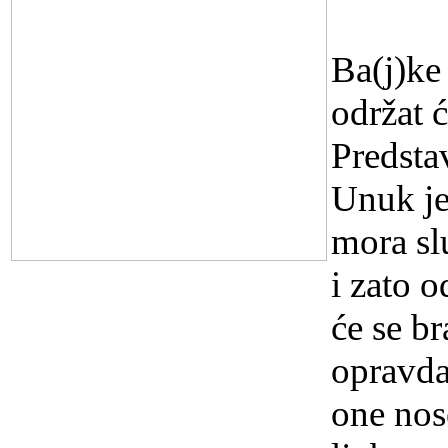
16.3.20
Ba(j)ke
održat ć
Predsta
Unuk je
mora slu
i zato o
će se b
opravda
one nose