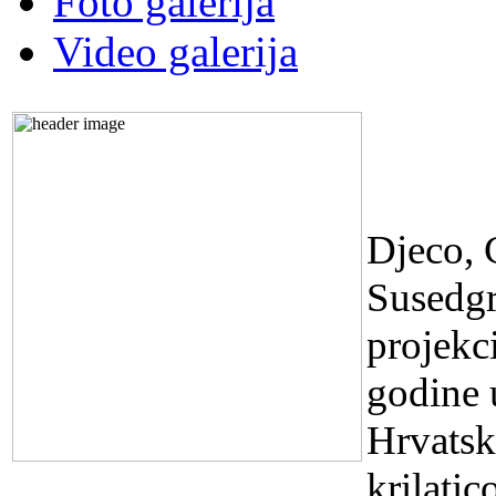
Foto galerija
Video galerija
FILM
PROJ
Djeco, 
Susedgr
projekc
godine u
Hrvatsk
krilati