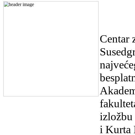
USKR
VUZE
Centar 
Susedg
najveće
besplatn
Akadem
fakulte
izložbu
i Kurta