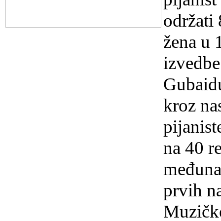
održati
žena u 
izvedbe
Gubaidu
kroz na
pijanis
na 40 r
međunar
prvih na
Muzičke