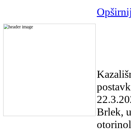
Opširni
Predst
Kazali
19,30 s
Kazališ
postav
22.3.20
Brlek, 
otorino