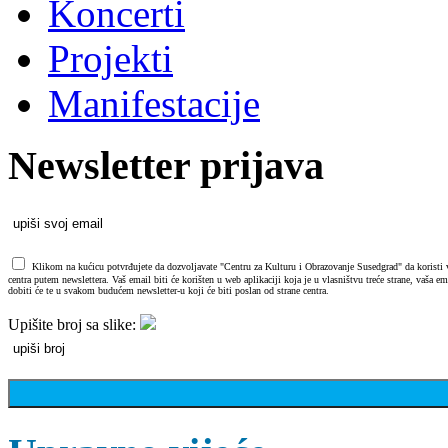
Koncerti
Projekti
Manifestacije
Newsletter prijava
Klikom na kućicu potvrđujete da dozvoljavate "Centru za Kulturu i Obrazovanje Susedgrad" da koristi va
centra putem newslettera. Vaš email biti će korišten u web aplikaciji koja je u vlasništvu treće strane, vaša 
dobiti će te u svakom budućem newsletter-u koji će biti poslan od strane centra.
Upišite broj sa slike: