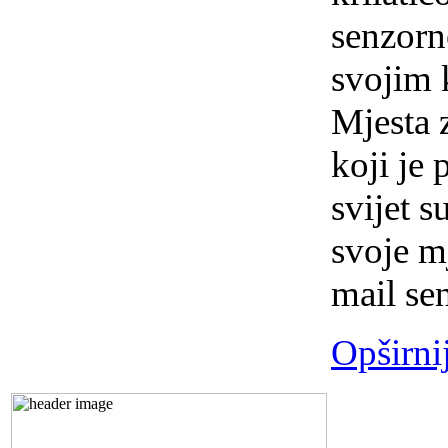
senzorn
svojim k
Mjesta 
koji je 
svijet 
svoje m
mail se
Opširni
Preds