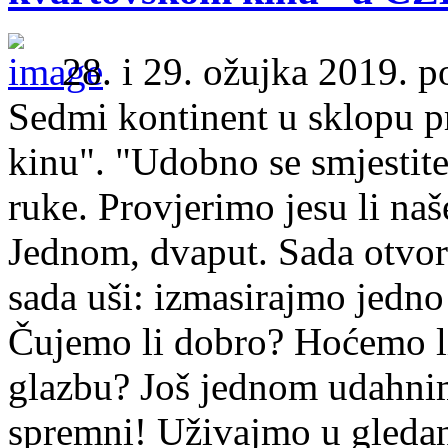
28. i 29. ožujka 2019. p
Sedmi kontinent u sklopu p
kinu". "Udobno se smjestite,
ruke. Provjerimo jesu li naš
Jednom, dvaput. Sada otvori
sada uši: izmasirajmo jedn
Čujemo li dobro? Hoćemo li 
glazbu? Još jednom udahni
spremni! Uživajmo u gledan