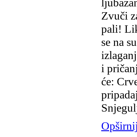
ljubaza
Zvuči za
pali! Li
se na s
izlaganj
i pričan
će: Crve
pripadaj
Snjegul
Opširni