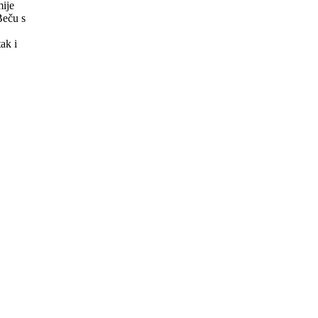
mije
Beču s
ak i