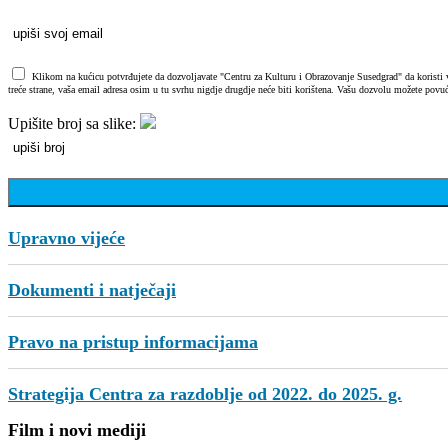
Klikom na kućicu potvrđujete da dozvoljavate "Centru za Kulturu i Obrazovanje Susedgrad" da koristi vaš
treće strane, vaša email adresa osim u tu svrhu nigdje drugdje neće biti korištena. Vašu dozvolu možete povuć
Upišite broj sa slike:
Upravno vijeće
Dokumenti i natječaji
Pravo na pristup informacijama
Strategija Centra za razdoblje od 2022. do 2025. g.
Film i novi mediji