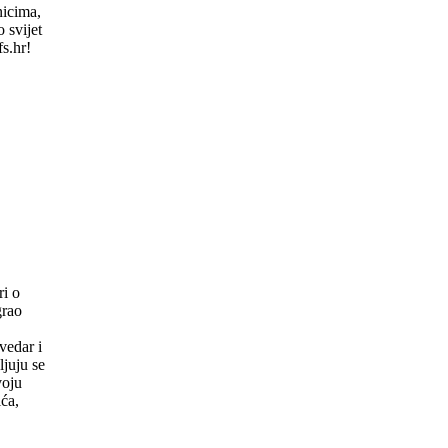
nicima,
 svijet
s.hr!
ti
ri o
grao
vedar i
ljuju se
voju
ića,