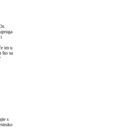
Dr.
supruga
i
će im u
n što su
?
ti
jte s
estruko