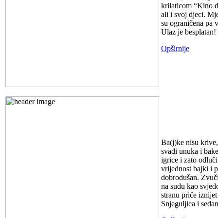
krilaticom “Kino d
ali i svoj djeci. M
su ograničena pa 
Ulaz je besplatan!
Opširnije
Predstava 
Ba(j)ke nisu krive
svađi unuka i bake
igrice i zato odlu
vrijednost bajki i 
dobrodušan. Zvuči 
na sudu kao svjedoc
stranu priče iznije
Snjeguljica i seda