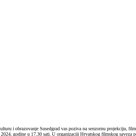
BI - SENZORNA PROJEKCIJA
ulturu i obrazovanje Susedgrad vas poziva na senzornu projekciju, film
 2024. godine u 17.30 sati. U organizaciji Hrvatskog filmskog saveza 