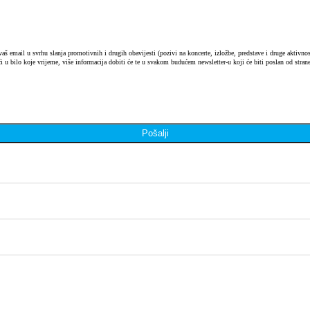
 email u svrhu slanja promotivnih i drugih obavijesti (pozivi na koncerte, izložbe, predstave i druge aktivnosti
i u bilo koje vrijeme, više informacija dobiti će te u svakom budućem newsletter-u koji će biti poslan od strane