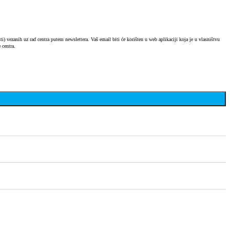
) vezanih uz rad centra putem newslettera. Vaš email biti će korišten u web aplikaciji koja je u vlasništvu
 centra.