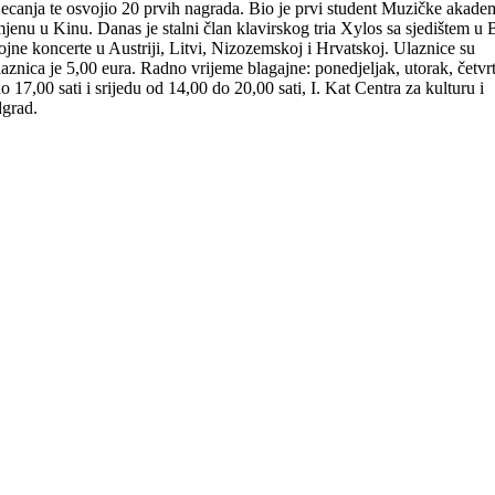
canja te osvojio 20 prvih nagrada. Bio je prvi student Muzičke akade
zmjenu u Kinu. Danas je stalni član klavirskog tria Xylos sa sjedištem u 
ojne koncerte u Austriji, Litvi, Nizozemskoj i Hrvatskoj. Ulaznice su
laznica je 5,00 eura. Radno vrijeme blagajne: ponedjeljak, utorak, četvrt
 17,00 sati i srijedu od 14,00 do 20,00 sati, I. Kat Centra za kulturu i
grad.