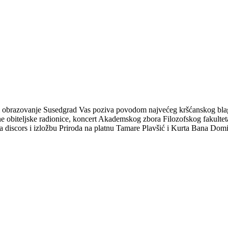
 SUSEDGRADU / VUZEM U SUSEDGRAD
 i obrazovanje Susedgrad Vas poziva povodom najvećeg kršćanskog bl
e obiteljske radionice, koncert Akademskog zbora Filozofskog fakultet
 discors i izložbu Priroda na platnu Tamare Plavšić i Kurta Bana Domi