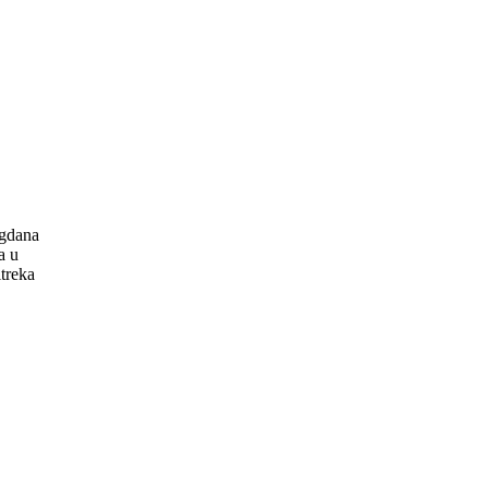
U
agdana
a u
treka