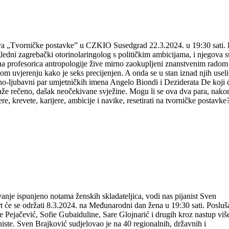
„Tvorničke postavke“ Kazališta Moruzgva,
 19,30 sati
va „Tvorničke postavke” u CZKIO Susedgrad 22.3.2024. u 19:30 sati. 
ledni zagrebački otorinolaringolog s političkim ambicijama, i njegova 
a profesorica antropologije žive mirno zaokupljeni znanstvenim radom 
 uvjerenju kako je seks precijenjen. A onda se u stan iznad njih useli
no-ljubavni par umjetničkih imena Angelo Biondi i Deziderata De koji 
blaže rečeno, dašak neočekivane svježine. Mogu li se ova dva para, nako
ere, krevete, karijere, ambicije i navike, resetirati na tvorničke postavke
VENA BRAJKOVIĆA 8.3.2024. u 19:30 sa
nje ispunjeno notama ženskih skladateljica, vodi nas pijanist Sven
 će se održati 8.3.2024. na Međunarodni dan žena u 19:30 sati. Posluša
Pejačević, Sofie Gubaiduline, Sare Glojnarić i drugih kroz nastup viš
iste. Sven Brajković sudjelovao je na 40 regionalnih, državnih i