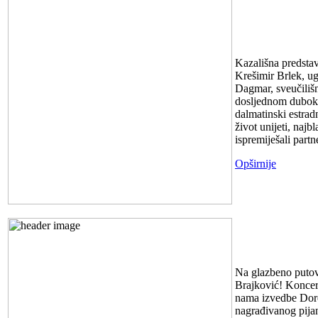
Predstava 
22.3.2024. u
Kazališna predsta
Krešimir Brlek, ug
Dagmar, sveučilišn
dosljednom dubokom
dalmatinski estrad
život unijeti, naj
ispremiješali partn
Opširnije
KONCERT S
Na glazbeno putova
Brajković! Koncert
nama izvedbe Dore 
nagrađivanog pijan