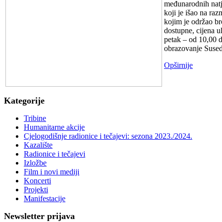
međunarodnih natje
koji je išao na ra
kojim je održao br
dostupne, cijena u
petak – od 10,00 do
obrazovanje Sused
Opširnije
Kategorije
Tribine
Humanitarne akcije
Cjelogodišnje radionice i tečajevi: sezona 2023./2024.
Kazalište
Radionice i tečajevi
Izložbe
Film i novi mediji
Koncerti
Projekti
Manifestacije
Newsletter prijava