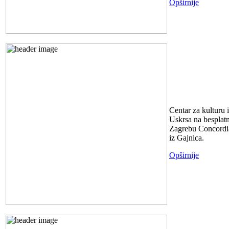
Opširnije
USKRS U
Centar za kulturu
Uskrsa na besplatn
Zagrebu Concordia
iz Gajnica.
Opširnije