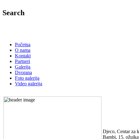
Search
Početna
O nama
Kontakt
Partneri
Galerija
Dvorana
Foto galerija
Video galerija
FILM BAM
Djeco, Centar za k
Bambi, 15. ožujka